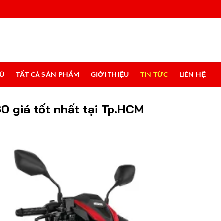
HỦ
TẤT CẢ SẢN PHẨM
GIỚI THIỆU
TIN TỨC
LIÊN HỆ
0 giá tốt nhất tại Tp.HCM