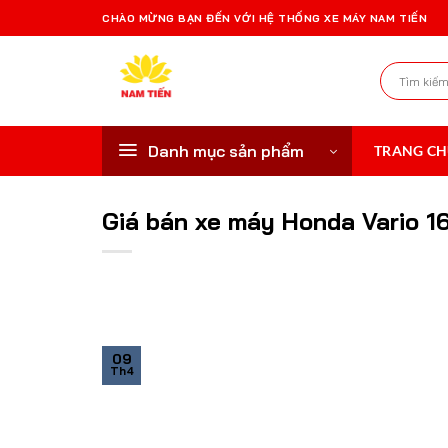
Bỏ
CHÀO MỪNG BẠN ĐẾN VỚI HỆ THỐNG XE MÁY NAM TIẾN
qua
nội
Tìm
dung
kiếm:
Danh mục sản phẩm
TRANG C
Giá bán xe máy Honda Vario 16
09
Th4