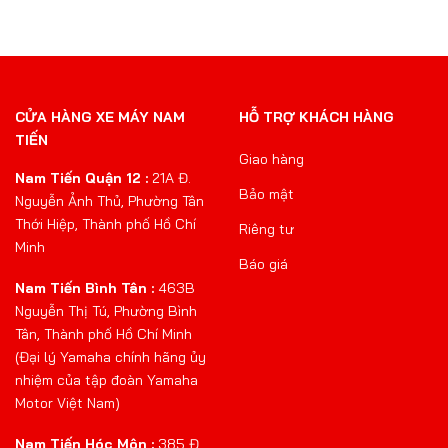
CỬA HÀNG XE MÁY NAM
HỖ TRỢ KHÁCH HÀNG
TIẾN
Giao hàng
Nam Tiến Quận 12 :
21A Đ.
Bảo mật
Nguyễn Ảnh Thủ, Phường Tân
Thới Hiệp, Thành phố Hồ Chí
Riêng tư
Minh
Báo giá
Nam Tiến Bình Tân :
463B
Nguyễn Thị Tú, Phường Bình
Tân, Thành phố Hồ Chí Minh
(Đại lý Yamaha chính hãng ủy
nhiệm của tập đoàn Yamaha
Motor Việt Nam)
Nam Tiến Hóc Môn :
385 Đ.