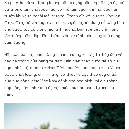
Xe ga 50cc được trang bị ống pô áp dụng công nghệ hiện đại có
catatonic làm chất xúc tác, có thể làm sạch khí thải độc hại
trước khi xả ra ngoài môi trường. Phanh đĩa với đường kính lớn
được đồng bộ với tay phanh trước giúp người dùng dễ dàng làm
chủ được tốc độ trong mọi tình huống. Bánh xe tiết diện rộng,
lốp không săm dày dặn, đường vân xẻ rãnh sâu tăng khả năng
bám đường.
Nếu các bạn học sinh đang tìm mua dòng xe này thì hãy đến với
các hệ thống cửa hàng xe Nam Tiến trên toàn quốc để sở hữu
ngay nhé.
Hệ thống xe Nam Tiến chuyên cung cấp xe ga Vespa
50cc
chất lượng, chính hãng, có thiết kế đạt theo quy chuẩn
của cục đăng kiểm Việt Nam dành cho học sinh với giá thành
hấp dẫn, cũng như chế độ hậu mãi sau bán hàng tại mỗi cửa
hàng.