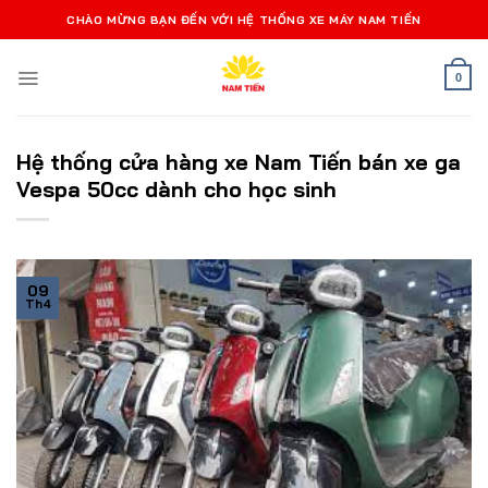
Bỏ
CHÀO MỪNG BẠN ĐẾN VỚI HỆ THỐNG XE MÁY NAM TIẾN
qua
nội
0
dung
Hệ thống cửa hàng xe Nam Tiến bán xe ga
Vespa 50cc dành cho học sinh
09
Th4