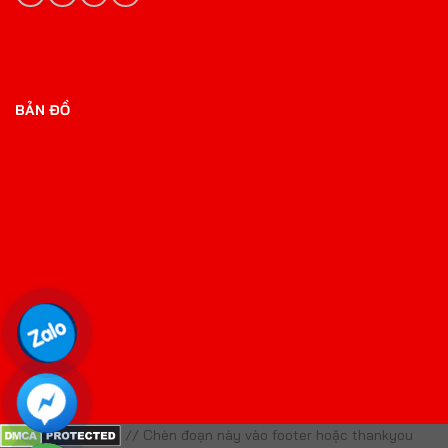
BẢN ĐỒ
// Chèn đoạn này vào footer hoặc thankyou