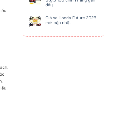
Stylo 160 chính hãng gần
đây
hiều
Giá xe Honda Future 2026
mới cập nhật
hách.
uộc
n.
hiều