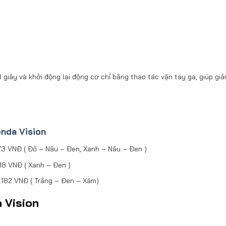
giây và khởi động lại động cơ chỉ bằng thao tác vặn tay ga, giúp giả
nda Vision
273 VNĐ ( Đỏ – Nâu – Đen, Xanh – Nâu – Đen )
818 VNĐ ( Xanh – Đen )
0.182 VNĐ ( Trắng – Đen – Xám)
 Vision