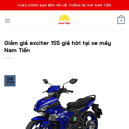
Bỏ
CHÀO MỪNG BẠN ĐẾN VỚI HỆ THỐNG XE MÁY NAM TIẾN
qua
nội
0
dung
Giảm giá exciter 155 giá hời tại xe máy
Nam Tiến
09
Th4