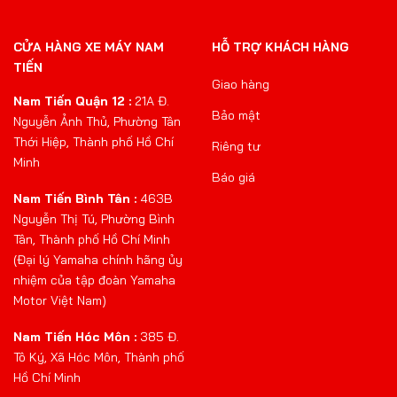
CỬA HÀNG XE MÁY NAM
HỖ TRỢ KHÁCH HÀNG
TIẾN
Giao hàng
Nam Tiến Quận 12 :
21A Đ.
Bảo mật
Nguyễn Ảnh Thủ, Phường Tân
Thới Hiệp, Thành phố Hồ Chí
Riêng tư
Minh
Báo giá
Nam Tiến Bình Tân :
463B
Nguyễn Thị Tú, Phường Bình
Tân, Thành phố Hồ Chí Minh
(Đại lý Yamaha chính hãng ủy
nhiệm của tập đoàn Yamaha
Motor Việt Nam)
Nam Tiến Hóc Môn :
385 Đ.
Tô Ký, Xã Hóc Môn, Thành phố
Hồ Chí Minh