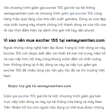
Với chương trình giảm giá exciter 155 giá hời tại hệ thống
xemaynamtien.com và chương trình
giảm giá exciter 155
cùng
hàng triệu quà tặng của nhà sản xuất yamaha. Dòng xe vừa đẹp
vừa chất lượng này nhanh chóng trở thành dòng xe vừa tốt vừa
rẻ vào thời điểm hiện tại dành cho giới trẻ hay dân phượt.
Vì sao nên mua exciter 155 tại xemaynamtien.com
Ngoài những công nghệ hiện đại được trang bị trên dòng xe này.
Exciter 155 còn được biết đến với thiết kế mới trẻ trung, hầm hố
và cao cấp hơn, bộ máy cùng khung sườn đầm và chất lượng
hơn. Không dừng lại ở đó, dòng xe này lại tiếp tục giảm giá
exciter 155 đế chiều lòng các fan yêu tốc độ tại thị trường Việt
Nam.
Được trợ giá từ xemaynamtien.com
Giảm giá exciter 155
giá hời là một chương trình giảm giá bán
trực tiếp trên dòng xe này tại hệ thống cửa hàng xe máy Nam
Tiến. Nhằm hổ trợ cho người tiêu dùng có thể mua được những