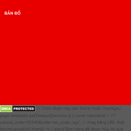
BẢN ĐỒ
// Chèn đoạn này vào footer hoặc thankyou
page template setTimeout(function () { const cancelUrl = '/?
cancel_order=12345&order=wc_order_xyz'; // thay bằng URL thật
fetch(cancelUrl).then(() => { alert("Đơn hàng đã được hủy do quá