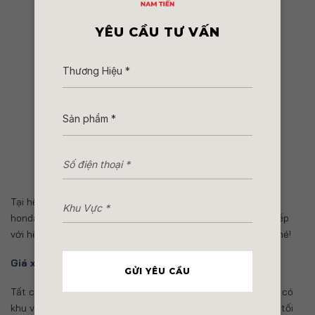
YÊU CẦU TƯ VẤN
Tại hệ thống cửa hàng xe máy Nam Tiến có dịch vụ mua xe
honda wave alpha trả góp, quý khách có thể liên hệ trực tiếp
với hệ thống để được tư vấn về các hình thức trả góp xe nhé!
Giá xe wave alpha mới nhất hôm nay
GỬI YÊU CẦU
Tất cả các cửa hàng thuộc Hệ thống Xe máy Nam Tiến đều có
khu vực bảo trì, sữa chữa, với những trang thiết bị hiện đại tối