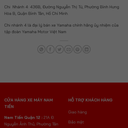
Chi Nhánh 4: 436B, Đường Nguyễn Thị Tú, Phường Bình Hưng
Hòa B, Quận Bình Tân, Hồ Chí Minh.
Chi nhánh 4 là đại lý bán xe Yamaha chính hãng ủy nhiệm của
tập đoàn Yamaha Motor Việt Nam
CỬA HÀNG XE MÁY NAM
HỖ TRỢ KHÁCH HÀNG
TIẾN
Giao hàng
Nam Tiến Quận 12 :
21A Đ.
Bảo mật
Nguyễn Ảnh Thủ, Phường Tân