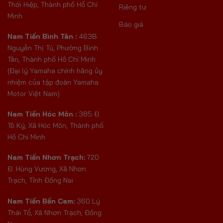
Thới Hiệp, Thành phố Hồ Chí
Riêng tư
Minh
Báo giá
Nam Tiến Bình Tân :
463B
Nguyễn Thị Tú, Phường Bình
Tân, Thành phố Hồ Chí Minh
(Đại lý Yamaha chính hãng ủy
nhiệm của tập đoàn Yamaha
Motor Việt Nam)
Nam Tiến Hóc Môn :
385 Đ.
Tô Ký, Xã Hóc Môn, Thành phố
Hồ Chí Minh
Nam Tiến Nhơn Trạch:
720
Đ. Hùng Vương, Xã Nhơn
Trạch, Tỉnh Đồng Nai
Nam Tiến Bến Cam:
360 Lý
Thái Tổ, Xã Nhơn Trạch, Đồng