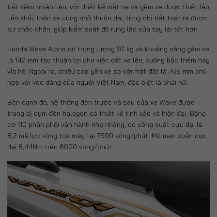
tiết kiệm nhiên liệu, với thiết kế mặt nạ và yếm xe được thiết lập
liền khối, thân xe cũng nhỏ thuôn dài, từng chi tiết toát ra được
sự chắc chắn, giúp kiểm soát độ rung lắc của tay lái tốt hơn.
Honda Wave Alpha có trọng lượng 97 kg và khoảng sáng gầm xe
là 142 mm tạo thuận lợi cho việc dắt xe lên, xuống bậc thềm hay
vỉa hè. Ngoài ra, chiều cao yên xe so với mặt đất là 769 mm phù
hợp với vóc dáng của người Việt Nam, đặc biệt là phái nữ.
Bên cạnh đó, hệ thống đèn trước và sau của xe Wave được
trang bị cụm đèn halogen có thiết kế tinh xảo và hiện đại. Động
cơ 110 phân phối vận hành nhẹ nhàng, có công suất cực đại là
8,2 mã lực vòng tua máy tại 7500 vòng/phút. Mô men xoắn cực
đại 8,44Nm trên 6000 vòng/phút.