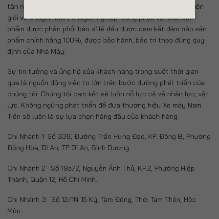
tân nhất. Ngoài ra, chúng tôi còn sở hữu đội ngũ kỹ thuật viên
giỏi về chuyên môn, chuyên nghiệp trong phục vụ. Các sản
phẩm được phân phối bán sỉ lẻ đều được cam kết đảm bảo sản
phẩm chính hãng 100%, được bảo hành, bảo trì theo đúng quy
định của Nhà Máy.
Sự tin tưởng và ủng hộ của khách hàng trong suốt thời gian
qua là nguồn động viên to lớn trên bước đường phát triển của
chúng tôi. Chúng tôi cam kết sẽ luôn nỗ lực cả về nhân lực, vật
lực. Không ngừng phát triển để đưa thương hiệu Xe máy Nam
Tiến sẽ luôn là sự lựa chọn hàng đầu của khách hàng.
Chi Nhánh 1: Số 338, Đường Trần Hưng Đạo, KP. Đông B, Phường
Đông Hòa, Dĩ An, TP Dĩ An, Bình Dương
Chi Nhánh 2 : Số 19a/2, Nguyễn Ảnh Thủ, KP.2, Phường Hiệp
Thành, Quận 12, Hồ Chí Minh.
Chi Nhánh 3: Số 12/1N Tô Ký, Tam Đông, Thới Tam Thôn, Hóc
Môn.