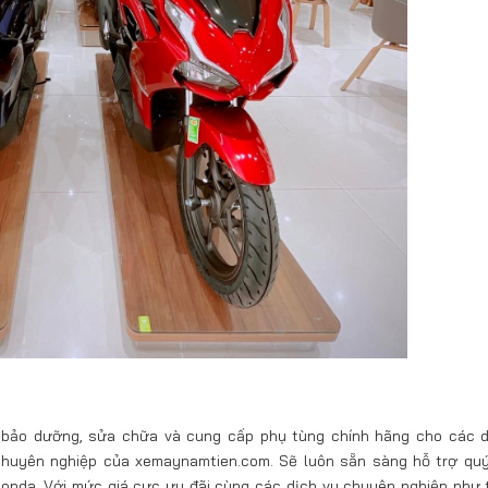
, bảo dưỡng, sửa chữa và cung cấp phụ tùng chính hãng cho các 
 chuyên nghiệp của xemaynamtien.com. Sẽ luôn sẵn sàng hỗ trợ qu
onda. Với mức giá cực ưu đãi cùng các dịch vụ chuyên nghiệp như t