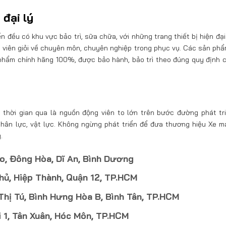
 đại lý
đều có khu vực bảo trì, sữa chữa, với những trang thiết bị hiện đại 
ật viên giỏi về chuyên môn, chuyên nghiệp trong phục vụ. Các sản ph
phẩm chính hãng 100%, được bảo hành, bảo trì theo đúng quy định 
thời gian qua là nguồn động viên to lớn trên bước đường phát tr
 nhân lực, vật lực. Không ngừng phát triển để đưa thương hiệu Xe 
.
o, Đông Hòa, Dĩ An, Bình Dương
hủ, Hiệp Thành, Quận 12, TP.HCM
ị Tú, Bình Hưng Hòa B, Bình Tân, TP.HCM
 1, Tân Xuân, Hóc Môn, TP.HCM