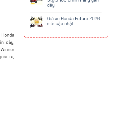
Stylo 160 chính hãng gần
đây
Giá xe Honda Future 2026
mới cập nhật
y Honda
ần đây,
 Winner
oài ra,