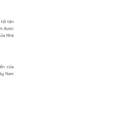
tối tân
ẩm được
của Nhà
iển của
máy Nam