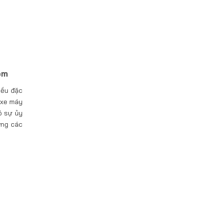
om
iều đặc
 xe máy
ó sự ủy
ởng các