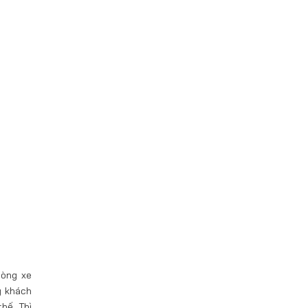
dòng xe
ý khách
hế. Thì