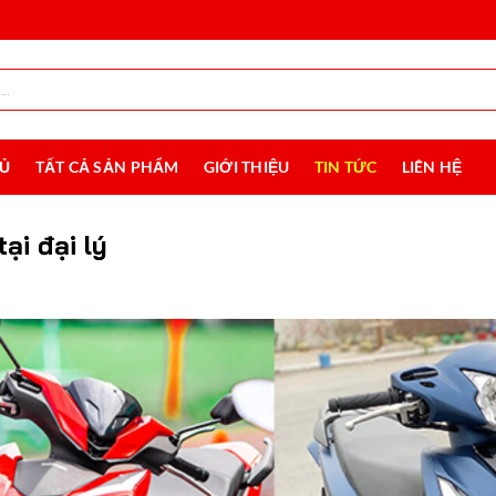
HỦ
TẤT CẢ SẢN PHẨM
GIỚI THIỆU
TIN TỨC
LIÊN HỆ
ại đại lý