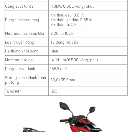
Công suất tối đa
11,3kW/8.500 vòng/phút
Khi thay dầu: 0.8 lít
Dung tích nhớt máy
Khi tháo lọc dầu: 0.85 lít
Khi tháo rã: 0.9 lít
Mức tiêu thụ nhiên liệu
2,20 lít/100km
Loại truyền động
Tự động, vô cấp
Hệ thống khởi động
Điện
Moment cực đại
14,1 N・m/6.500 vòng/phút
Dung tích xy-lanh
156,9 cm³
Đường kính x Hành trình
60,0×55,5mm
pít tông
Tỷ số nén
12,0 : 1