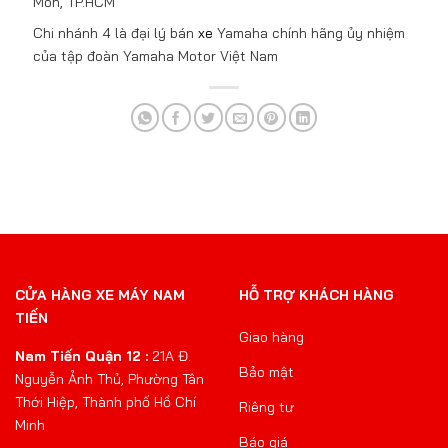
Môn, TP.HCM
Chi nhánh 4 là đại lý bán
xe
Yamaha chính hãng ủy nhiệm
của tập đoàn Yamaha Motor Việt Nam
CỬA HÀNG XE MÁY NAM
HỖ TRỢ KHÁCH HÀNG
TIẾN
Giao hàng
Nam Tiến Quận 12 :
21A Đ.
Bảo mật
Nguyễn Ảnh Thủ, Phường Tân
Thới Hiệp, Thành phố Hồ Chí
Riêng tư
Minh
Báo giá