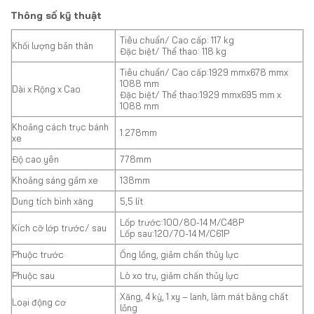
Thông số kỹ thuật
Tiêu chuẩn/ Cao cấp: 117 kg
Khối lượng bản thân
Đặc biệt/ Thể thao: 118 kg
Tiêu chuẩn/ Cao cấp:1929 mmx678 mmx
1088 mm
Dài x Rộng x Cao
Đặc biệt/ Thể thao:1929 mmx695 mm x
1088 mm
Khoảng cách trục bánh
1.278mm
xe
Độ cao yên
778mm
Khoảng sáng gầm xe
138mm
Dung tích bình xăng
5,5 lít
Lốp trước:100/80-14 M/C48P
Kích cỡ lớp trước/ sau
Lốp sau:120/70-14 M/C61P
Phuộc trước
Ống lồng, giảm chấn thủy lực
Phuộc sau
Lò xo trụ, giảm chấn thủy lực
Xăng, 4 kỳ, 1 xy – lanh, làm mát bằng chất
Loại động cơ
lỏng