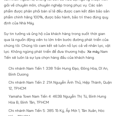
giỏi về chuyên môn, chuyên nghiệp trong phục vụ. Các sản
phẩm được phân phối bán sỉ lẻ đều được cam kết đảm bảo sản
phẩm chính hãng 100%, được bảo hành, bảo trì theo đúng quy
định của Nhà Máy.
Sự tin tưởng và ủng hộ của khách hàng trong suốt thời gian
qua là nguồn động viên to lớn trên bước đường phát triển của
chúng tôi. Chúng tôi cam kết sẽ luôn nỗ lực cả về nhân lực, vật
lực. Không ngừng phát triển để đưa thương hiệu
Xe máy
Nam
Tiến sẽ luôn là sự lựa chọn hàng đầu của khách hàng.
Chi nhánh Nam Tiến 1: 338 Trần Hưng Đạo, Đông Hòa, Dĩ An,
Bình Dương
Chi nhánh Nam Tiến 2: 21A Nguyễn Ảnh Thủ, Hiệp Thành, Quận
12, TP.HCM
Yamaha Town Nam Tiến 4: 463B Nguyễn Thị Tú, Bình Hưng
Hòa B, Bình Tân, TP.HCM
Chi nhánh Nam Tiến 5: 385 Tô Ký, Ấp Mới 1, Tân Xuân, Hóc