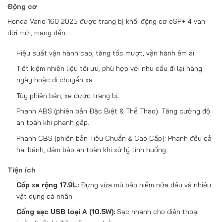
Động cơ
Honda Vario 160 2025 được trang bị khối động cơ eSP+ 4 van
đời mới, mang đến:
Hiệu suất vận hành cao, tăng tốc mượt, vận hành êm ái.
Tiết kiệm nhiên liệu tối ưu, phù hợp với nhu cầu đi lại hàng
ngày hoặc di chuyển xa.
Tùy phiên bản, xe được trang bị:
Phanh ABS (phiên bản Đặc Biệt & Thể Thao): Tăng cường độ
an toàn khi phanh gấp.
Phanh CBS (phiên bản Tiêu Chuẩn & Cao Cấp): Phanh đều cả
hai bánh, đảm bảo an toàn khi xử lý tình huống.
Tiện ích
Cốp xe rộng 17.9L:
Đựng vừa mũ bảo hiểm nửa đầu và nhiều
vật dụng cá nhân.
Cổng sạc USB loại A (10.5W):
Sạc nhanh cho điện thoại