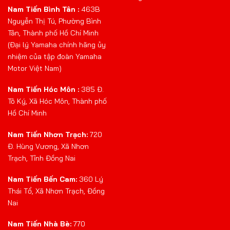
Nam Tiến Bình Tân :
463B
Nguyễn Thị Tú, Phường Bình
Tân, Thành phố Hồ Chí Minh
(Đại lý Yamaha chính hãng ủy
nhiệm của tập đoàn Yamaha
Motor Việt Nam)
Nam Tiến Hóc Môn :
385 Đ.
Tô Ký, Xã Hóc Môn, Thành phố
Hồ Chí Minh
Nam Tiến Nhơn Trạch:
720
Đ. Hùng Vương, Xã Nhơn
Trạch, Tỉnh Đồng Nai
Nam Tiến Bến Cam:
360 Lý
Thái Tổ, Xã Nhơn Trạch, Đồng
Nai
Nam Tiến Nhà Bè:
770