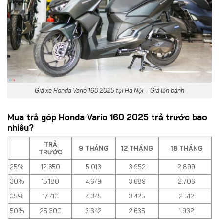
Giá xe Honda Vario 160 2025 tại Hà Nội – Giá lăn bánh
Mua trả góp Honda Vario 160 2025 trả trước bao
nhiêu?
TRẢ
9 THÁNG
12 THÁNG
18 THÁNG
TRƯỚC
25%
12.650
5.013
3.952
2.899
30%
15.180
4.679
3.689
2.706
35%
17.710
4.345
3.425
2.512
50%
25.300
3.342
2.635
1.932