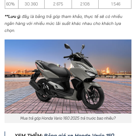
60%
30.360
2.675
2.108
1.546
**Lưu ý:
đây là bảng trả góp tham khảo, thực tế sẽ có nhiều
ngân hàng với nhiều mức lãi suất khác nhau cho khách lựa
chọn.
Mua trả góp Honda Vario 160 2025 trả trước bao nhiêu?
XEM THÊM:
Bảng giá xe Honda Vario 150