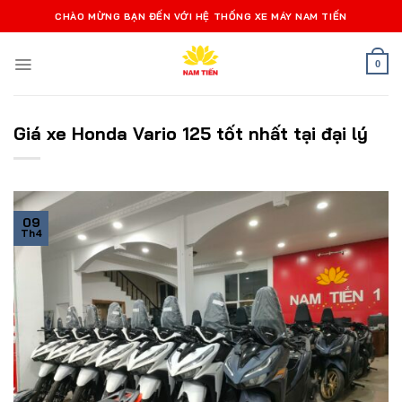
Bỏ
CHÀO MỪNG BẠN ĐẾN VỚI HỆ THỐNG XE MÁY NAM TIẾN
qua
nội
0
dung
Giá xe Honda Vario 125 tốt nhất tại đại lý
09
Th4