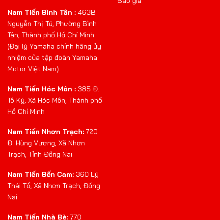
Báo giá
Nam Tiến Bình Tân :
463B
Nguyễn Thị Tú, Phường Bình
Tân, Thành phố Hồ Chí Minh
(Đại lý Yamaha chính hãng ủy
nhiệm của tập đoàn Yamaha
Motor Việt Nam)
Nam Tiến Hóc Môn :
385 Đ.
Tô Ký, Xã Hóc Môn, Thành phố
Hồ Chí Minh
Nam Tiến Nhơn Trạch:
720
Đ. Hùng Vương, Xã Nhơn
Trạch, Tỉnh Đồng Nai
Nam Tiến Bến Cam:
360 Lý
Thái Tổ, Xã Nhơn Trạch, Đồng
Nai
Nam Tiến Nhà Bè:
770