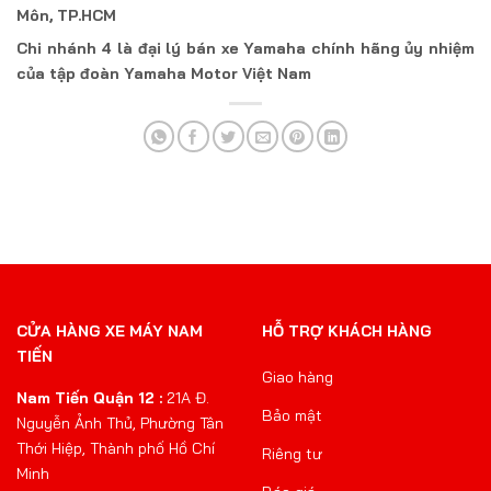
Môn, TP.HCM
Chi nhánh 4 là đại lý bán xe Yamaha chính hãng ủy nhiệm
của tập đoàn Yamaha Motor Việt Nam
CỬA HÀNG XE MÁY NAM
HỖ TRỢ KHÁCH HÀNG
TIẾN
Giao hàng
Nam Tiến Quận 12 :
21A Đ.
Bảo mật
Nguyễn Ảnh Thủ, Phường Tân
Thới Hiệp, Thành phố Hồ Chí
Riêng tư
Minh