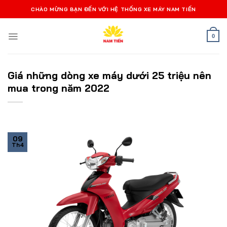
Bỏ
CHÀO MỪNG BẠN ĐẾN VỚI HỆ THỐNG XE MÁY NAM TIẾN
qua
nội
0
dung
Giá những dòng xe máy dưới 25 triệu nên
mua trong năm 2022
09
Th4