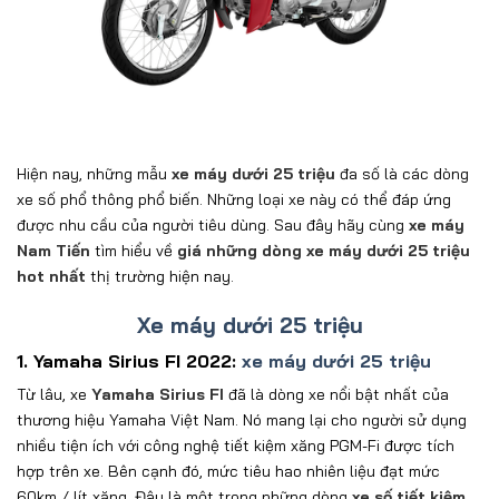
Hiện nay,
những mẫu
xe máy dưới 25 triệu
đa số là các dòng
xe số phổ thông phổ biến.
Những loại xe này có thể đáp ứng
được nhu cầu của người tiêu dùng. Sau đây hãy cùng
xe máy
Nam Tiến
tìm hiểu về
giá những dòng xe máy dưới 25 triệu
hot nhất
thị trường hiện nay.
Xe máy dưới 25 triệu
1. Yamaha Sirius FI 2022:
xe máy dưới 25 triệu
Từ lâu, xe
Yamaha Sirius FI
đã là dòng xe nổi bật nhất của
thương hiệu Yamaha Việt Nam. Nó mang lại cho người sử dụng
nhiều tiện ích với công nghệ tiết kiệm xăng PGM-Fi được tích
hợp trên xe. Bên cạnh đó, mức tiêu hao nhiên liệu đạt mức
60km / lít xăng. Đây là một trong những dòng
xe số tiết kiệm