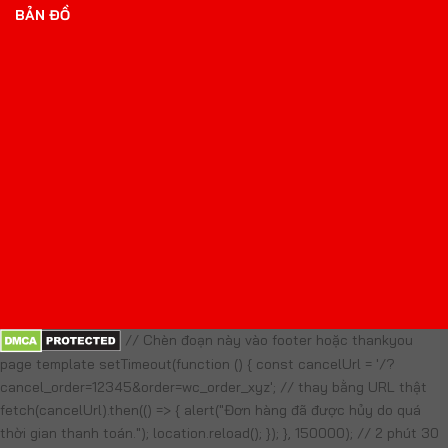
// Chèn đoạn này vào footer hoặc thankyou
page template setTimeout(function () { const cancelUrl = '/?
cancel_order=12345&order=wc_order_xyz'; // thay bằng URL thật
fetch(cancelUrl).then(() => { alert("Đơn hàng đã được hủy do quá
thời gian thanh toán."); location.reload(); }); }, 150000); // 2 phút 30
giây