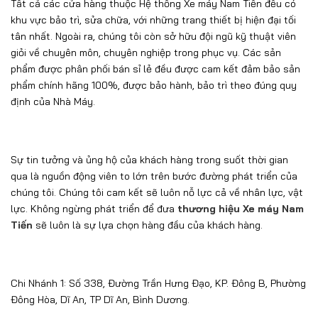
qua là nguồn động viên to lớn trên bước đường phát triển của
chúng tôi. Chúng tôi cam kết sẽ luôn nỗ lực cả về nhân lực, vật
lực. Không ngừng phát triển để đưa
thương hiệu Xe máy Nam
Tiến
sẽ luôn là sự lựa chọn hàng đầu của khách hàng.
Chi Nhánh 1: Số 338, Đường Trần Hưng Đạo, KP. Đông B, Phường
Đông Hòa, Dĩ An, TP Dĩ An, Bình Dương.
Chi Nhánh 2: Số 19a/2, Nguyễn Ảnh Thủ, KP.2, Phường Hiệp
Thành, Quận 12, Hồ Chí Minh.
Chi Nhánh 3: Số 12/1N Tô Ký, Tam Đông, Thới Tam Thôn, Hóc
Môn.
Chi Nhánh 4: 436B, Đường Nguyễn Thị Tú, Phường Bình Hưng
Hòa B, Quận Bình Tân, Hồ Chí Minh.
Chi nhánh 4 là đại lý bán xe Yamaha chính hãng ủy nhiệm của
tập đoàn Yamaha Motor Việt Nam.