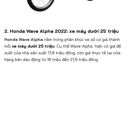
2. Honda Wave Alpha 2022: xe máy dưới 25 triệu
Honda Wave Alpha
nằm trong phân khúc xe số có giá thành
mỗi
xe máy dưới 25 triệu
. Cụ thể Wave Alpha hiện có giá đề
xuất của nhà sản xuất 17,8 triệu đồng, còn giá thực tế tại cửa
hàng bán dao động từ 18 triệu đến 21,9 triệu đồng.
Đây là một trong những dòng xe có phong cách thiết kế thân
thiện, tạo cho người sử dụng sự thuận tiện, thoải mái, phục vụ
cho nhiều mục đích di chuyển và sử dụng khác nhau trong đời
sống thường ngày.
3. Honda Wave RSX 2022:
xe máy dưới 25 triệu
Giá xe Wave RSX 2022
luôn là mẫu
xe máy giá dưới 25 triệu