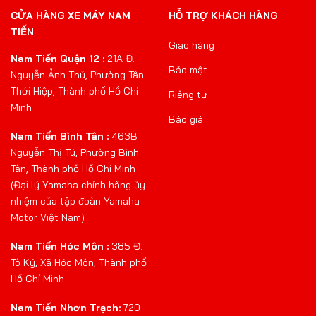
Tân, Thành phố Hồ Chí Minh
(Đại lý Yamaha chính hãng ủy
nhiệm của tập đoàn Yamaha
Motor Việt Nam)
Nam Tiến Hóc Môn :
385 Đ.
Tô Ký, Xã Hóc Môn, Thành phố
Hồ Chí Minh
Nam Tiến Nhơn Trạch:
720
Đ. Hùng Vương, Xã Nhơn
Trạch, Tỉnh Đồng Nai
Nam Tiến Bến Cam:
360 Lý
Thái Tổ, Xã Nhơn Trạch, Đồng
Nai
Nam Tiến Nhà Bè:
770
Nguyễn Văn Tạo, Xã Hiệp
Phước, Thành phố Hồ Chí
Minh