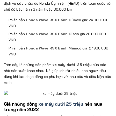
Trên đây là những sản phẩm
xe máy dưới 25 triệu
của các
nhà sản xuất khác nhau. Nó giúp ích rất nhiều cho người tiêu
dùng khi lựa chọn dòng xe phù hợp với nhu cầu và điều kiện của
mình.
Giá những dòng
xe máy dưới 25 triệu
nên mua
trong năm 2022
Tất cả các cửa hàng thuộc
Hệ thống Xe máy Nam Tiến
đều có
khu vực bảo trì, sửa chữa, với những trang thiết bị hiện đại tối
tân nhất. Ngoài ra, chúng tôi còn sở hữu đội ngũ kỹ thuật viên
giỏi về chuyên môn, chuyên nghiệp trong phục vụ. Các sản
phẩm được phân phối bán sỉ lẻ đều được cam kết đảm bảo sản
phẩm chính hãng 100%, được bảo hành, bảo trì theo đúng quy
định của Nhà Máy.
Sự tin tưởng và ủng hộ của khách hàng trong suốt thời gian