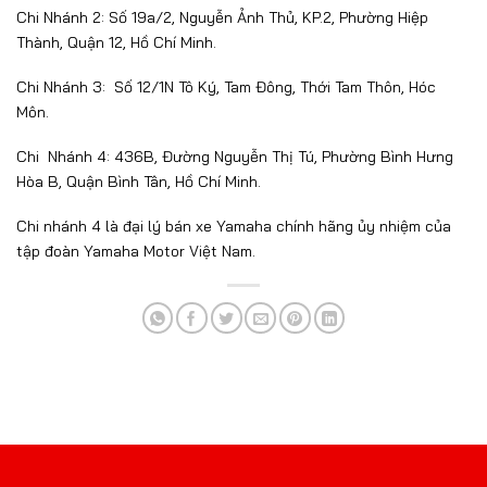
CỬA HÀNG XE MÁY NAM
HỖ TRỢ KHÁCH HÀNG
TIẾN
Giao hàng
Nam Tiến Quận 12 :
21A Đ.
Bảo mật
Nguyễn Ảnh Thủ, Phường Tân
Thới Hiệp, Thành phố Hồ Chí
Riêng tư
Minh
Báo giá
Nam Tiến Bình Tân :
463B
Nguyễn Thị Tú, Phường Bình