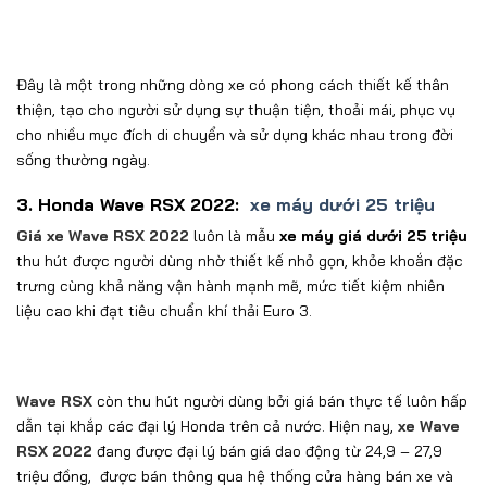
thu hút được người dùng nhờ thiết kế nhỏ gọn, khỏe khoắn đặc
trưng cùng khả năng vận hành mạnh mẽ, mức tiết kiệm nhiên
liệu cao khi đạt tiêu chuẩn khí thải Euro 3.
Wave RSX
còn thu hút người dùng bởi giá bán thực tế luôn hấp
dẫn tại khắp các đại lý Honda trên cả nước. Hiện nay,
xe Wave
RSX 2022
đang được đại lý bán giá dao động từ 24,9 – 27,9
triệu đồng, được bán thông qua hệ thống cửa hàng bán xe và
dịch vụ sửa chữa
do Honda Ủy nhiệm (HEAD) trên toàn quốc với
chế độ bảo hành 3 năm hoặc 30.000 km.
Phiên bản
Honda Wave RSX Bánh Đùm
có giá: 24.900.000
VNĐ
Phiên bản
Honda Wave RSX Bánh Đĩa
có giá 26.000.000
VNĐ
Phiên bản
Honda Wave RSX Bánh Mâm
có giá: 27.900.000
VNĐ