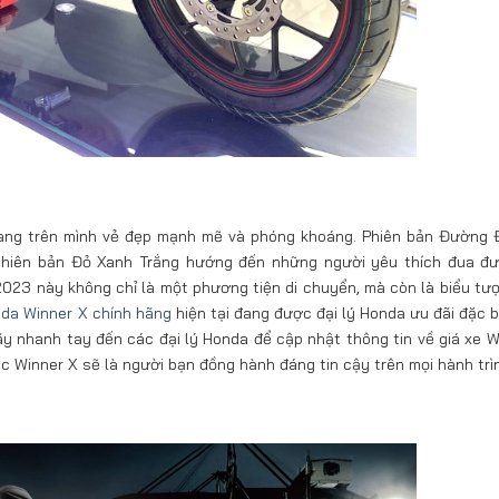
 mang trên mình vẻ đẹp mạnh mẽ và phóng khoáng. Phiên bản Đường 
 phiên bản Đỏ Xanh Trắng hướng đến những người yêu thích đua đ
023 này không chỉ là một phương tiện di chuyển, mà còn là biểu tư
nda Winner X chính hãng
hiện tại đang được đại lý Honda ưu đãi đặc b
y nhanh tay đến các đại lý Honda để cập nhật thông tin về giá xe W
c Winner X sẽ là người bạn đồng hành đáng tin cậy trên mọi hành trì