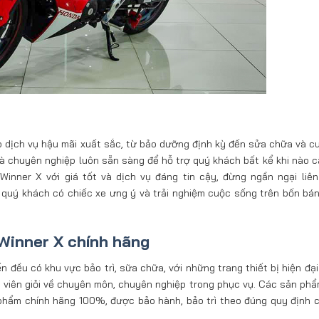
 dịch vụ hậu mãi xuất sắc, từ bảo dưỡng định kỳ đến sửa chữa và c
và chuyên nghiệp luôn sẵn sàng để hỗ trợ quý khách bất kể khi nào c
nner X với giá tốt và dịch vụ đáng tin cậy, đừng ngần ngại liên
quý khách có chiếc xe ưng ý và trải nghiệm cuộc sống trên bốn bá
Winner X chính hãng
đều có khu vực bảo trì, sữa chữa, với những trang thiết bị hiện đại 
ật viên giỏi về chuyên môn, chuyên nghiệp trong phục vụ. Các sản ph
phẩm chính hãng 100%, được bảo hành, bảo trì theo đúng quy định 