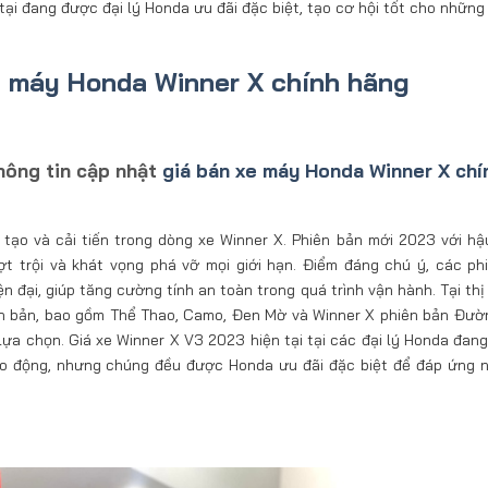
tại đang được đại lý Honda ưu đãi đặc biệt, tạo cơ hội tốt cho những
e máy Honda Winner X chính hãng
hông tin cập nhật
giá bán xe máy Honda Winner X chí
ạo và cải tiến trong dòng xe Winner X. Phiên bản mới 2023 với hậu
ợt trội và khát vọng phá vỡ mọi giới hạn. Điểm đáng chú ý, các ph
 đại, giúp tăng cường tính an toàn trong quá trình vận hành. Tại thị
n bản, bao gồm Thể Thao, Camo, Đen Mờ và Winner X phiên bản Đườ
ựa chọn. Giá xe Winner X V3 2023 hiện tại tại các đại lý Honda đan
ao động, nhưng chúng đều được Honda ưu đãi đặc biệt để đáp ứng 