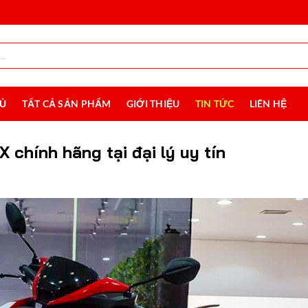
HỦ
TẤT CẢ SẢN PHẨM
GIỚI THIỆU
TIN TỨC
LIÊN HỆ
 chính hãng tại đại lý uy tín