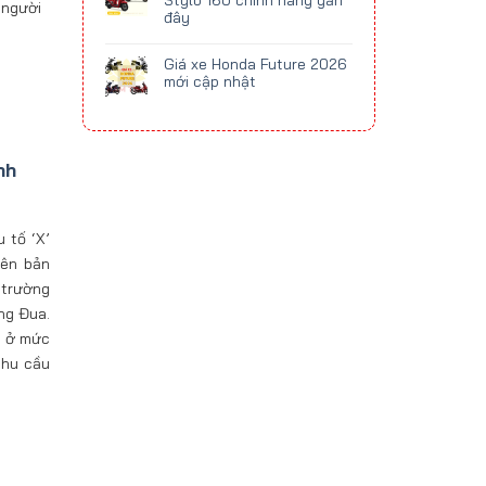
Stylo 160 chính hãng gần
 người
đây
Giá xe Honda Future 2026
mới cập nhật
nh
 tố ‘X’
iên bản
 trường
ng Đua.
g ở mức
nhu cầu