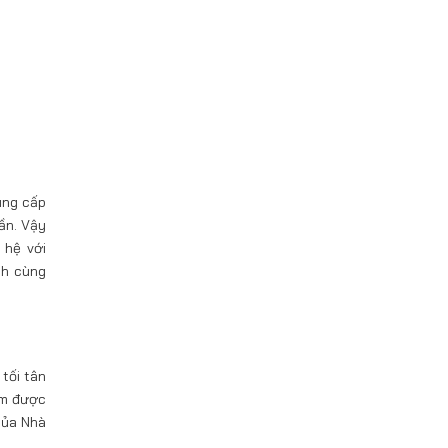
ung cấp
ần. Vậy
 hệ với
nh cùng
tối tân
ẩm được
của Nhà