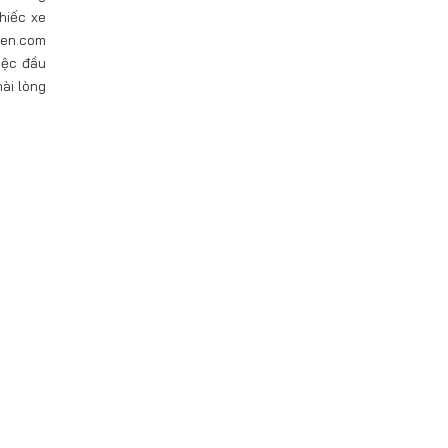
hiếc xe
ien.com
iệc đầu
ài lòng