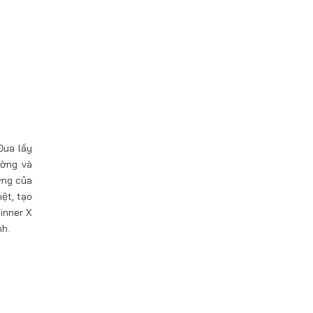
Đua lấy
ường và
ợng của
iệt, tạo
inner X
nh.