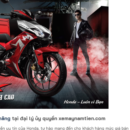
hãng
tại đại lý ủy quyền xemaynamtien.com
yền uy tín của Honda, tự hào mang đến cho khách hàng mức giá bán