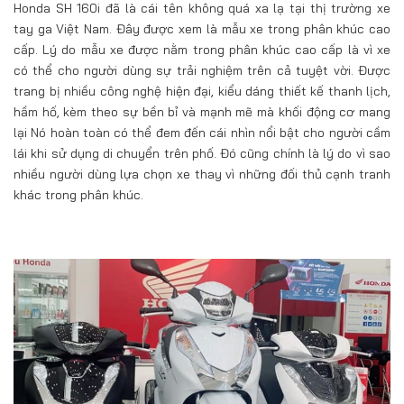
Honda SH 160i đã là cái tên không quá xa lạ tại thị trường xe
tay ga Việt Nam. Đây được xem là mẫu xe trong phân khúc cao
cấp. Lý do mẫu xe được nằm trong phân khúc cao cấp là vì xe
có thể cho người dùng sự trải nghiệm trên cả tuyệt vời. Được
trang bị nhiều công nghệ hiện đại, kiểu dáng thiết kế thanh lịch,
hầm hố, kèm theo sự bền bỉ và mạnh mẽ mà khối động cơ mang
lại Nó hoàn toàn có thể đem đến cái nhìn nổi bật cho người cầm
lái khi sử dụng di chuyển trên phố. Đó cũng chính là lý do vì sao
nhiều người dùng lựa chọn xe thay vì những đối thủ cạnh tranh
khác trong phân khúc.