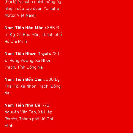
(Đại lý Yamaha chính hãng ủy
nhiệm của tập đoàn Yamaha
Motor Việt Nam)
Nam Tiến Hóc Môn :
385 Đ.
Tô Ký, Xã Hóc Môn, Thành phố
Hồ Chí Minh
Nam Tiến Nhơn Trạch:
720
Đ. Hùng Vương, Xã Nhơn
Trạch, Tỉnh Đồng Nai
Nam Tiến Bến Cam:
360 Lý
Thái Tổ, Xã Nhơn Trạch, Đồng
Nai
Nam Tiến Nhà Bè:
770
Nguyễn Văn Tạo, Xã Hiệp
Phước, Thành phố Hồ Chí
Minh