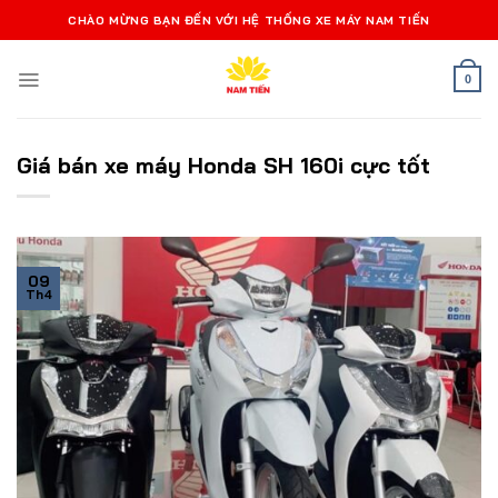
Bỏ
CHÀO MỪNG BẠN ĐẾN VỚI HỆ THỐNG XE MÁY NAM TIẾN
qua
nội
0
dung
Giá bán xe máy Honda SH 160i cực tốt
09
Th4