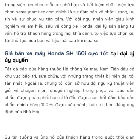
trong việc lựa chọn mẫu xe phù hợp và tiết kiệm nhất. Việc lựa
chọn xemaynamtien.com chính là sự đảm bảo về chất lượng, uy
tín và sự phục vụ tận tâm. Với đội ngũ nhân viên giàu kinh
nghiệm và am hiểu sâu về dòng xe Honda, đại lý sẵn sàng tư
vấn, hỗ trợ khách hàng trong mọi khía cạnh, từ việc lựa chọn xe,
tới thủ tục mua bán và hậu mãi sau khi mua xe.
Giá bán xe máy Honda SH 160i cực tốt
tại đại lý
ủy quyền
Tất cả các cửa hàng thuộc Hệ thống Xe máy Nam Tiến đều có
khu vực bảo trì, sữa chữa, với những trang thiết bị hiện đại tối
tân nhất. Ngoài ra, chúng tôi còn sở hữu đội ngũ kỹ thuật viên
giỏi về chuyên môn, chuyên nghiệp trong phục vụ. Các sản
phẩm được phân phối bán sỉ lẻ đều được cam kết đảm bảo sản
phẩm chính hãng 100%, được bảo hành, bảo trì theo đúng quy
định của Nhà Máy.
Sự tin tưởng và ủng hộ của khách hàng trong suốt thời gian