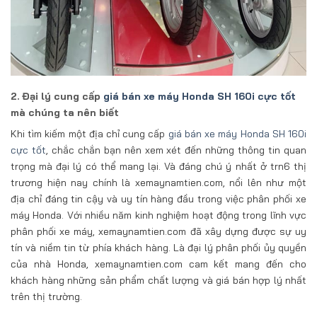
2. Đại lý cung cấp
giá bán xe máy Honda SH 160i cực tốt
mà chúng ta nên biết
Khi tìm kiếm một địa chỉ cung cấp
giá bán xe máy Honda SH 160i
cực tốt
, chắc chắn bạn nên xem xét đến những thông tin quan
trọng mà đại lý có thể mang lại. Và đáng chú ý nhất ở trn6 thị
trương hiện nay chính là xemaynamtien.com, nổi lên như một
địa chỉ đáng tin cậy và uy tín hàng đầu trong việc phân phối xe
máy Honda. Với nhiều năm kinh nghiệm hoạt động trong lĩnh vực
phân phối xe máy, xemaynamtien.com đã xây dựng được sự uy
tín và niềm tin từ phía khách hàng. Là đại lý phân phối ủy quyền
của nhà Honda, xemaynamtien.com cam kết mang đến cho
khách hàng những sản phẩm chất lượng và giá bán hợp lý nhất
trên thị trường.