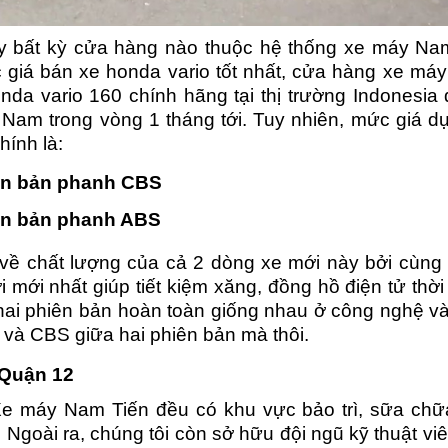
ay bất kỳ cửa hàng nào thuộc hệ thống xe máy Nam
 giá bán xe honda vario tốt nhất, cửa hàng xe má
da vario 160 chính hãng tại thị trường Indonesia 
t Nam trong vòng 1 tháng tới. Tuy nhiên, mức giá d
hính là:
ên bản phanh CBS
ên bản phanh ABS
về chất lượng của cả 2 dòng xe mới này bởi cùng
i mới nhất giúp tiết kiệm xăng, đồng hồ điện tử thời
hai phiên bản hoàn toàn giống nhau ở công nghệ v
 và CBS giữa hai phiên bản mà thôi.
 Quận 12
e máy Nam Tiến đều có khu vực bảo trì, sữa chữa
t. Ngoài ra, chúng tôi còn sở hữu đội ngũ kỹ thuật viê