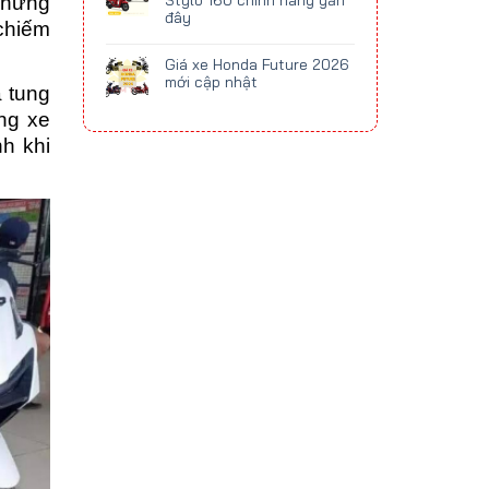
Stylo 160 chính hãng gần
 những
đây
 chiếm
Giá xe Honda Future 2026
mới cập nhật
 tung
òng xe
nh khi