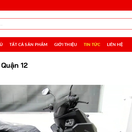
HỦ
TẤT CẢ SẢN PHẨM
GIỚI THIỆU
TIN TỨC
LIÊN HỆ
i Quận 12