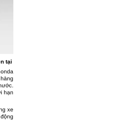
n tại
honda
 hàng
nước.
i hạn
òng xe
 động