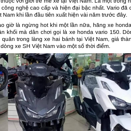
huộc với giới trẻ mê xe tại Việt Nam. Là một trong
c công nghệ cao cấp và hiện đại bậc nhất. Vario đã
iệt Nam khi lần đầu tiên xuất hiện vài năm trước đây.
o giờ là ngừng hot khi một lần nữa, hãng xe honda
hân khối mà dân chơi gọi là xe honda vario 150. D
quân trong làng xe hai bánh tại Việt Nam, giá thà
 dòng xe SH Việt Nam vào một số thời điểm.