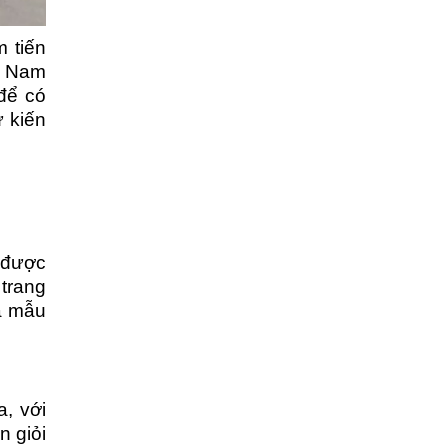
 tiến
y Nam
để có
ự kiến
 được
 trang
à mẫu
, với
n giỏi