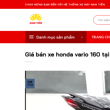
Bỏ
CHÀO MỪNG BẠN ĐẾN VỚI HỆ THỐNG XE MÁY NAM TIẾN
qua
nội
Tìm
dung
kiếm:
Danh mục sản phẩm
TRANG C
Giá bán xe honda vario 160 tạ
09
Th4