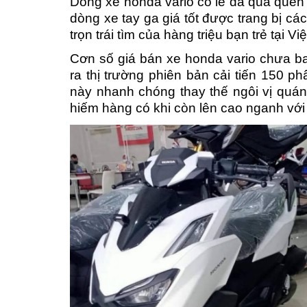
Dòng xe honda vario có lẽ đã quá quen t
dòng xe tay ga giá tốt được trang bị cá
trọn trái tìm của hàng triệu bạn trẻ tại V
Cơn số giá bán xe honda vario chưa ba
ra thị trường phiên bản cải tiến 150 p
này nhanh chóng thay thế ngôi vị quán 
hiếm hàng có khi còn lên cao nganh với