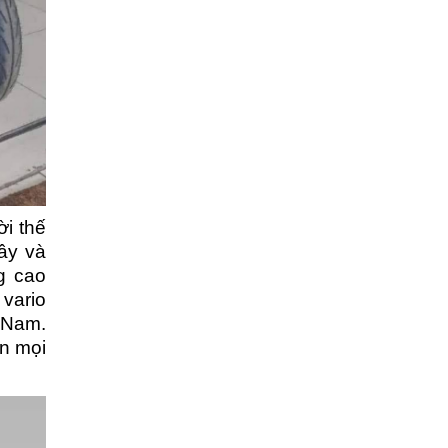
ời thế
ây và
g cao
vario
 Nam.
ến mọi