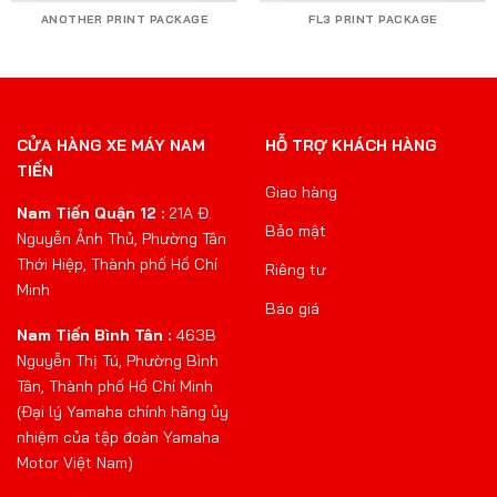
ANOTHER PRINT PACKAGE
FL3 PRINT PACKAGE
CỬA HÀNG XE MÁY NAM
HỖ TRỢ KHÁCH HÀNG
TIẾN
Giao hàng
Nam Tiến Quận 12 :
21A Đ.
Bảo mật
Nguyễn Ảnh Thủ, Phường Tân
Thới Hiệp, Thành phố Hồ Chí
Riêng tư
Minh
Báo giá
Nam Tiến Bình Tân :
463B
Nguyễn Thị Tú, Phường Bình
Tân, Thành phố Hồ Chí Minh
(Đại lý Yamaha chính hãng ủy
nhiệm của tập đoàn Yamaha
Motor Việt Nam)