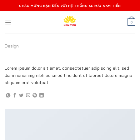
Bỏ
CHÀO MỪNG BẠN ĐẾN VỚI HỆ THỐNG XE MÁY NAM TIẾN
qua
nội
0
dung
Design
PORTFOLIO TYPOGRAPHY
Lorem ipsum dolor sit amet, consectetuer adipiscing elit, sed
diam nonummy nibh euismod tincidunt ut laoreet dolore magna
aliquam erat volutpat.