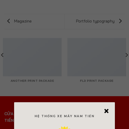
Magazine
Portfolio typography
ANOTHER PRINT PACKAGE
FL3 PRINT PACKAGE
×
CỬA HÀNG XE MÁY NAM
HỖ TRỢ KHÁCH HÀNG
HỆ THỐNG XE MÁY NAM TIẾN
TIẾN
Giao hàng