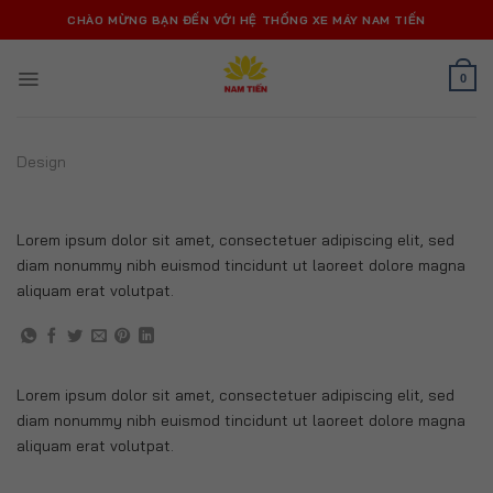
Bỏ
CHÀO MỪNG BẠN ĐẾN VỚI HỆ THỐNG XE MÁY NAM TIẾN
qua
nội
0
dung
Design
FLATSOME POSTER PRINT
Lorem ipsum dolor sit amet, consectetuer adipiscing elit, sed
diam nonummy nibh euismod tincidunt ut laoreet dolore magna
aliquam erat volutpat.
Lorem ipsum dolor sit amet, consectetuer adipiscing elit, sed
diam nonummy nibh euismod tincidunt ut laoreet dolore magna
aliquam erat volutpat.