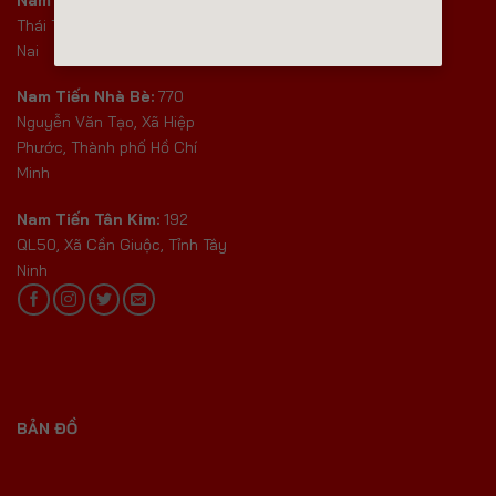
Nam Tiến Bến Cam:
360 Lý
Thái Tổ, Xã Nhơn Trạch, Đồng
Nai
Nam Tiến Nhà Bè:
770
Nguyễn Văn Tạo, Xã Hiệp
Phước, Thành phố Hồ Chí
Minh
Nam Tiến Tân Kim:
192
QL50, Xã Cần Giuộc, Tỉnh Tây
Ninh
BẢN ĐỒ