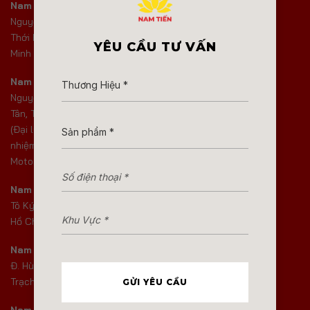
Nam Tiến Quận 12 :
21A Đ.
Bảo mật
Nguyễn Ảnh Thủ, Phường Tân
Thới Hiệp, Thành phố Hồ Chí
Riêng tư
YÊU CẦU TƯ VẤN
Minh
Báo giá
Nam Tiến Bình Tân :
463B
Nguyễn Thị Tú, Phường Bình
Tân, Thành phố Hồ Chí Minh
(Đại lý Yamaha chính hãng ủy
nhiệm của tập đoàn Yamaha
Motor Việt Nam)
Nam Tiến Hóc Môn :
385 Đ.
Tô Ký, Xã Hóc Môn, Thành phố
Hồ Chí Minh
Nam Tiến Nhơn Trạch:
720
Đ. Hùng Vương, Xã Nhơn
Trạch, Tỉnh Đồng Nai
GỬI YÊU CẦU