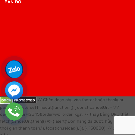
BẢN ĐỒ
// Chèn đoạn này vào footer hoặc thankyou
page template setTimeout(function () { const cancelUrl = '/?
cancel_order=12345&order=wc_order_xyz'; // thay bằng URL thật
fetch(cancelUrl).then(() => { alert("Đơn hàng đã được hủy do quá
thời gian thanh toán."); location.reload(); }); }, 150000); // 2 phút 30
giây