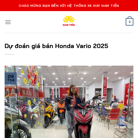
Bỏ
CHÀO MỪNG BẠN ĐẾN VỚI HỆ THỐNG XE MÁY NAM TIẾN
qua
nội
0
dung
Dự đoán giá bán Honda Vario 2025
09
Th4