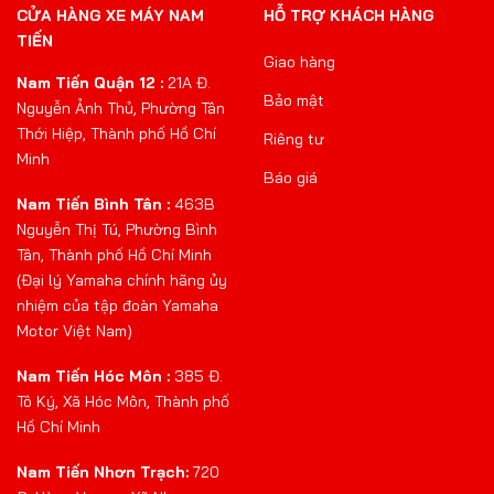
CỬA HÀNG XE MÁY NAM
HỖ TRỢ KHÁCH HÀNG
TIẾN
Giao hàng
Nam Tiến Quận 12 :
21A Đ.
Bảo mật
Nguyễn Ảnh Thủ, Phường Tân
Thới Hiệp, Thành phố Hồ Chí
Riêng tư
Minh
Báo giá
Nam Tiến Bình Tân :
463B
Nguyễn Thị Tú, Phường Bình
Tân, Thành phố Hồ Chí Minh
(Đại lý Yamaha chính hãng ủy
nhiệm của tập đoàn Yamaha
Motor Việt Nam)
Nam Tiến Hóc Môn :
385 Đ.
Tô Ký, Xã Hóc Môn, Thành phố
Hồ Chí Minh
Nam Tiến Nhơn Trạch:
720