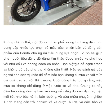
Không chỉ có thế, một đơn vị phân phối xe uy tín hàng đầu luôn
cung cấp nhiều lựa chọn về màu sắc, phiên bản và dòng sản
phẩm của Honda cho người tiêu dùng lựa chọn. Vì nó sẽ giúp
cho người tiêu dùng dễ dàng tìm thấy được chiếc xe phù hợp
với nhu cầu và phong cách cá nhân. Đặc biệtgiá cả cạnh tranh
và không có các phụ thu không cần thiết. Hãy so sánh giá của
họ với các đơn vị khác để đảm bảo bạn không bị mua xe với mức
giá quá cao so với thị trường. Cuối cùng hãy lưu ý rằng, việc
mua xe không chỉ dừng ở việc rước xe về nhà. Chúng ta hãy
đảm bảo rằng đơn vị bán xe cung cấp đầy đủ các dịch vụ hậu
mãi tốt như bảo hành, bảo dưỡng, và sửa chữa chuyên nghiệp.
Từ đó mang đến trải nghiệm về xe được lâu dài và đảm bảo xe