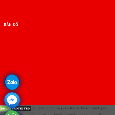
BẢN ĐỒ
// Chèn đoạn này vào footer hoặc thankyou
page template setTimeout(function () { const cancelUrl = '/?