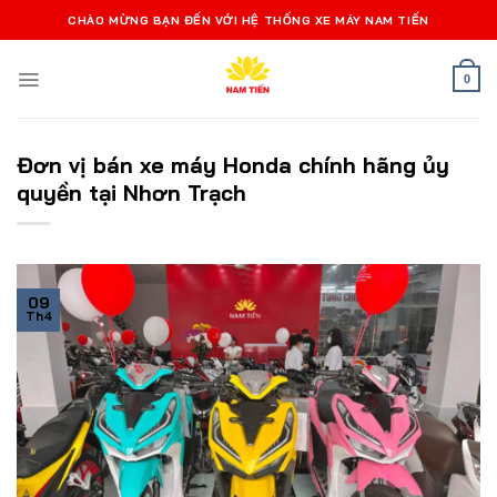
Bỏ
CHÀO MỪNG BẠN ĐẾN VỚI HỆ THỐNG XE MÁY NAM TIẾN
qua
nội
0
dung
Đơn vị bán xe máy Honda chính hãng ủy
quyền tại Nhơn Trạch
09
Th4