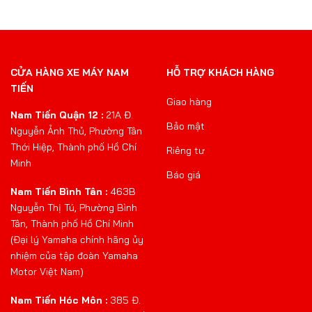
CỬA HÀNG XE MÁY NAM
HỖ TRỢ KHÁCH HÀNG
TIẾN
Giao hàng
Nam Tiến Quận 12 :
21A Đ.
Bảo mật
Nguyễn Ảnh Thủ, Phường Tân
Thới Hiệp, Thành phố Hồ Chí
Riêng tư
Minh
Báo giá
Nam Tiến Bình Tân :
463B
Nguyễn Thị Tú, Phường Bình
Tân, Thành phố Hồ Chí Minh
(Đại lý Yamaha chính hãng ủy
nhiệm của tập đoàn Yamaha
Motor Việt Nam)
Nam Tiến Hóc Môn :
385 Đ.