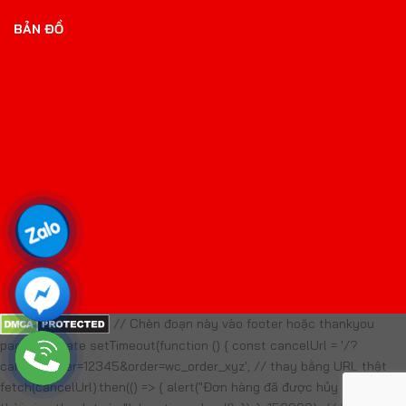
BẢN ĐỒ
// Chèn đoạn này vào footer hoặc thankyou
page template setTimeout(function () { const cancelUrl = '/?
cancel_order=12345&order=wc_order_xyz'; // thay bằng URL thật
fetch(cancelUrl).then(() => { alert("Đơn hàng đã được hủy do quá