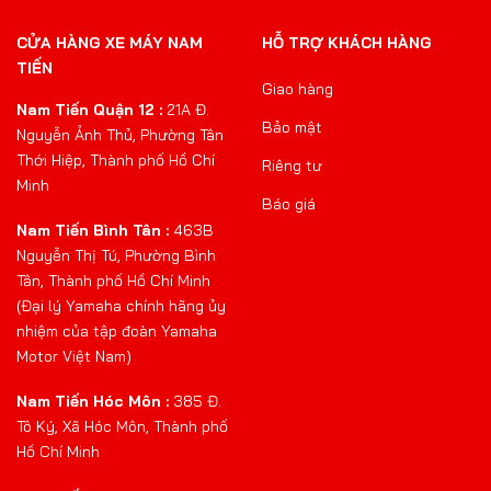
CỬA HÀNG XE MÁY NAM
HỖ TRỢ KHÁCH HÀNG
TIẾN
Giao hàng
Nam Tiến Quận 12 :
21A Đ.
Bảo mật
Nguyễn Ảnh Thủ, Phường Tân
Thới Hiệp, Thành phố Hồ Chí
Riêng tư
Minh
Báo giá
Nam Tiến Bình Tân :
463B
Nguyễn Thị Tú, Phường Bình
Tân, Thành phố Hồ Chí Minh
(Đại lý Yamaha chính hãng ủy
nhiệm của tập đoàn Yamaha
Motor Việt Nam)
Nam Tiến Hóc Môn :
385 Đ.
Tô Ký, Xã Hóc Môn, Thành phố
Hồ Chí Minh