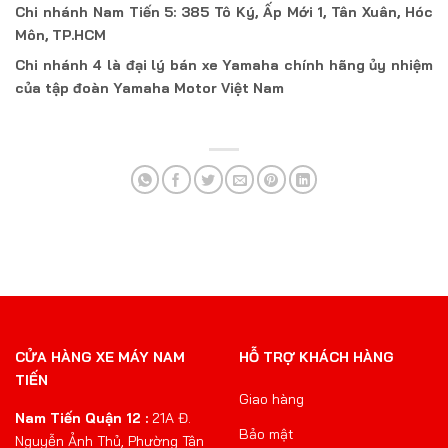
Chi nhánh Nam Tiến 5: 385 Tô Ký, Ấp Mới 1, Tân Xuân, Hóc
Môn, TP.HCM
Chi nhánh 4 là đại lý bán xe Yamaha chính hãng ủy nhiệm
của tập đoàn Yamaha Motor Việt Nam
CỬA HÀNG XE MÁY NAM
HỖ TRỢ KHÁCH HÀNG
TIẾN
Giao hàng
Nam Tiến Quận 12 :
21A Đ.
Bảo mật
Nguyễn Ảnh Thủ, Phường Tân