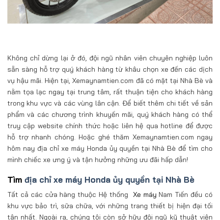
Không chỉ dừng lại ở đó, đội ngũ nhân viên chuyên nghiệp luôn
sẵn sàng hỗ trợ quý khách hàng từ khâu chọn xe đến các dịch
vụ hậu mãi. Hiện tại, Xemaynamtien.com đã có mặt tại Nhà Bè và
nằm tọa lạc ngay tại trung tâm, rất thuận tiện cho khách hàng
trong khu vực và các vùng lân cận. Để biết thêm chi tiết về sản
phẩm và các chương trình khuyến mãi, quý khách hàng có thể
truy cập website chính thức hoặc liên hệ qua hotline để được
hỗ trợ nhanh chóng. Hoặc ghé thăm Xemaynamtien.com ngay
hôm nay địa chỉ xe máy Honda ủy quyền tại Nhà Bè để tìm cho
mình chiếc xe ưng ý và tận hưởng những ưu đãi hấp dẫn!
Tìm
địa chỉ xe máy Honda ủy quyền tại Nhà Bè
Tất cả các cửa hàng thuộc Hệ thống
Xe máy
Nam Tiến đều có
khu vực bảo trì, sữa chữa, với những trang thiết bị hiện đại tối
tân nhất. Ngoài ra, chúng tôi còn sở hữu đội ngũ kỹ thuật viên