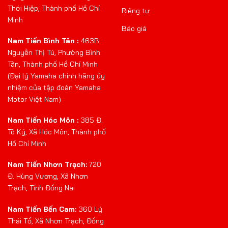
Thới Hiệp, Thành phố Hồ Chí
Riêng tư
Minh
Báo giá
Nam Tiến Bình Tân :
463B
Nguyễn Thị Tú, Phường Bình
Tân, Thành phố Hồ Chí Minh
(Đại lý Yamaha chính hãng ủy
nhiệm của tập đoàn Yamaha
Motor Việt Nam)
Nam Tiến Hóc Môn :
385 Đ.
Tô Ký, Xã Hóc Môn, Thành phố
Hồ Chí Minh
Nam Tiến Nhơn Trạch:
720
Đ. Hùng Vương, Xã Nhơn
Trạch, Tỉnh Đồng Nai
Nam Tiến Bến Cam:
360 Lý
Thái Tổ, Xã Nhơn Trạch, Đồng