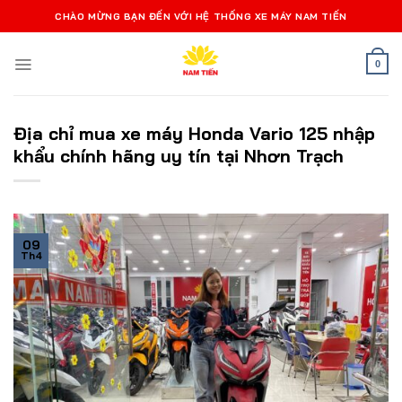
Bỏ
CHÀO MỪNG BẠN ĐẾN VỚI HỆ THỐNG XE MÁY NAM TIẾN
qua
nội
0
dung
Địa chỉ mua xe máy Honda Vario 125 nhập
khẩu chính hãng uy tín tại Nhơn Trạch
09
Th4