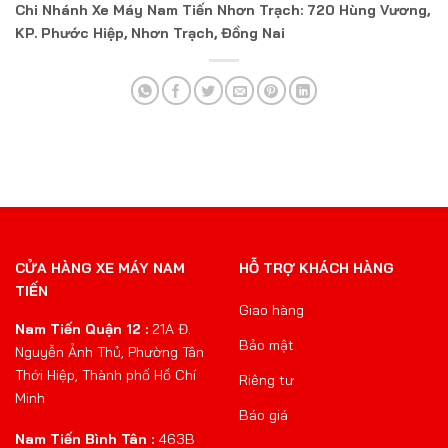
Chi Nhánh Xe Máy Nam Tiến Nhơn Trạch: 720 Hùng Vương,
KP. Phước Hiệp, Nhơn Trạch, Đồng Nai
CỬA HÀNG XE MÁY NAM
HỖ TRỢ KHÁCH HÀNG
TIẾN
Giao hàng
Nam Tiến Quận 12 :
21A Đ.
Bảo mật
Nguyễn Ảnh Thủ, Phường Tân
Thới Hiệp, Thành phố Hồ Chí
Riêng tư
Minh
Báo giá
Nam Tiến Bình Tân :
463B