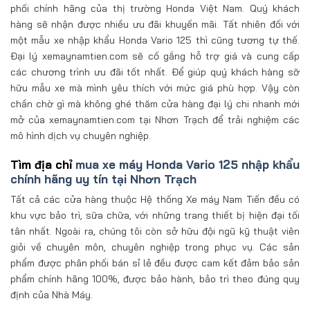
phối chính hãng của thị trường Honda Việt Nam. Quý khách
hàng sẽ nhận được nhiều ưu đãi khuyến mãi. Tất nhiên đối với
một mẫu xe nhập khẩu Honda Vario 125 thì cũng tương tự thế.
Đại lý xemaynamtien.com sẽ cố gắng hỗ trợ giá và cung cấp
các chương trình ưu đãi tốt nhất. Để giúp quý khách hàng sỡ
hữu mẫu xe mà mình yêu thích với mức giá phù hợp. Vậy còn
chần chờ gì mà không ghé thăm cửa hàng đại lý chi nhanh mới
mở của xemaynamtien.com tại Nhơn Trạch để trải nghiệm các
mô hình dịch vụ chuyên nghiệp.
Tìm địa chỉ
mua xe máy Honda Vario 125 nhập khẩu
chính hãng uy tín tại Nhơn Trạch
Tất cả các cửa hàng thuộc Hệ thống Xe máy Nam Tiến đều có
khu vực bảo trì, sữa chữa, với những trang thiết bị hiện đại tối
tân nhất. Ngoài ra, chúng tôi còn sở hữu đội ngũ kỹ thuật viên
giỏi về chuyên môn, chuyên nghiệp trong phục vụ. Các sản
phẩm được phân phối bán sỉ lẻ đều được cam kết đảm bảo sản
phẩm chính hãng 100%, được bảo hành, bảo trì theo đúng quy
định của Nhà Máy.