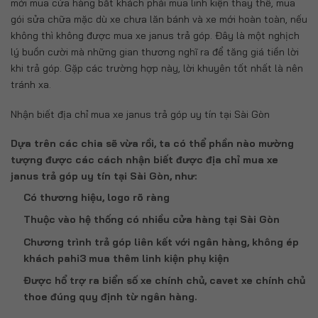
mới mua cửa hàng bắt khách phải mua linh kiện thay thế, mua
gói sửa chữa mặc dù xe chưa lăn bánh và xe mới hoàn toàn, nếu
không thì không được mua xe janus trả góp. Đây là một nghịch
lý buồn cười mà những gian thương nghĩ ra để tăng giá tiền lời
khi trả góp. Gặp các trường hợp này, lời khuyên tốt nhất là nên
tránh xa.
Nhận biết địa chỉ mua xe janus trả góp uy tín tại Sài Gòn
Dựa trên các chia sẽ vừa rồi, ta có thể phần nào mường
tượng được các cách nhận biết được địa chỉ mua xe
janus trả góp uy tín tại Sài Gòn, như:
Có thương hiệu, logo rõ ràng
Thuộc vào hệ thống có nhiều cửa hàng tại Sài Gòn
Chương trình trả góp liên kết với ngân hàng, không ép
khách pahi3 mua thêm linh kiện phụ kiện
Được hổ trợ ra biển số xe chính chủ, cavet xe chính chủ
thoe đúng quy định từ ngân hàng.