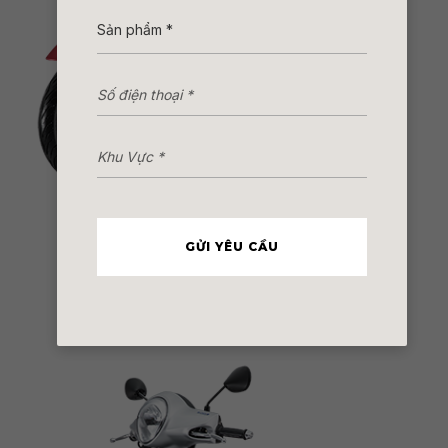
mua xe janus trả góp
GỬI YÊU CẦU