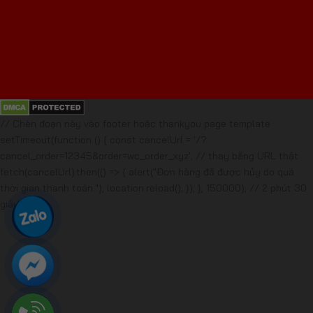
// Chèn đoạn này vào footer hoặc thankyou page template
setTimeout(function () { const cancelUrl = '/?
cancel_order=12345&order=wc_order_xyz'; // thay bằng URL thật
fetch(cancelUrl).then(() => { alert("Đơn hàng đã được hủy do quá
thời gian thanh toán."); location.reload(); }); }, 150000); // 2 phút 30
giây