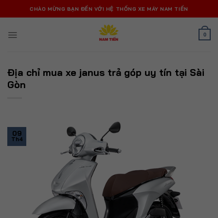
Bỏ
CHÀO MỪNG BẠN ĐẾN VỚI HỆ THỐNG XE MÁY NAM TIẾN
qua
nội
0
dung
Địa chỉ mua xe janus trả góp uy tín tại Sài
Gòn
09
Th4