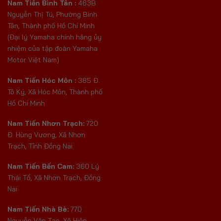
Nam Tiến Bình Tân :
463B
Nguyễn Thị Tú, Phường Bình
Tân, Thành phố Hồ Chí Minh
(Đại lý Yamaha chính hãng ủy
nhiệm của tập đoàn Yamaha
Motor Việt Nam)
Nam Tiến Hóc Môn :
385 Đ.
Tô Ký, Xã Hóc Môn, Thành phố
Hồ Chí Minh
Nam Tiến Nhơn Trạch:
720
Đ. Hùng Vương, Xã Nhơn
Trạch, Tỉnh Đồng Nai
Nam Tiến Bến Cam:
360 Lý
Thái Tổ, Xã Nhơn Trạch, Đồng
Nai
Nam Tiến Nhà Bè:
770
Nguyễn Văn Tạo, Xã Hiệp