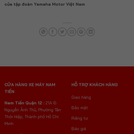
của tập đoàn Yamaha Motor Việt Nam
CỬA HÀNG XE MÁY NAM
HỖ TRỢ KHÁCH HÀNG
TIẾN
Giao hàng
Nam Tiến Quận 12 :
21A Đ.
Bảo mật
Nguyễn Ảnh Thủ, Phường Tân
Thới Hiệp, Thành phố Hồ Chí
Riêng tư
Minh
Báo giá