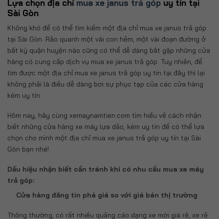
Lựa chọn địa chỉ
mua xe janus trả góp
uy tín tại
Sài Gòn
Không khó để có thể tìm kiếm một địa chỉ mua xe janus trả góp
tại Sài Gòn. Rảo quanh một vài con hẻm, một vài đoạn đường ở
bất kỳ quận huyện nào cũng có thể dễ dàng bắt gặp những cửa
hàng có cung cấp dịch vụ mua xe janus trả góp. Tuy nhiên, để
tìm được một địa chỉ mua xe janus trả góp uy tín tại đây thì lại
không phải là điều dễ dàng bơi sự phục tạp của các cửa hàng
kém uy tín.
Hôm nay, hãy cùng xemaynamtien.com tìm hiểu về cách nhận
biết những cửa hàng xe máy lựa dảo, kém uy tín để có thể lựa
chọn cho mình một địa chỉ mua xe janus trả góp uy tín tại Sài
Gòn bạn nhé!
Dấu hiệu nhận biết cần tránh khi có nhu cầu mua xe máy
trả góp:
Cửa hàng đăng tin phá giá so với giá bán thị trường
Thông thường, có rất nhiều quảng cáo dạng xe mới giá rẻ, xe rẻ