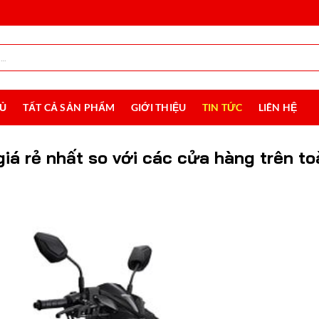
HỦ
TẤT CẢ SẢN PHẨM
GIỚI THIỆU
TIN TỨC
LIÊN HỆ
giá rẻ nhất so với các cửa hàng trên to