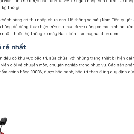
t tại Nam Tiến sẽ được bảo lãnh 100% từ ngân hàng nhà nước. Dễ dàn
 kỳ thứ gì.
ên, khách hàng có thu nhập chưa cao. Hệ thống xe máy Nam Tiến quyết 
ách hàng dễ dàng thực hiện ước mơ mua được dòng xe mà mình ao ước
á rẻ nhất thuộc hệ thống xe máy Nam Tiến – xemaynamtien.com.
á rẻ nhất
ều có khu vực bảo trì, sữa chữa, với những trang thiết bị hiện đại 
ật viên giỏi về chuyên môn, chuyên nghiệp trong phục vụ. Các sản ph
hẩm chính hãng 100%, được bảo hành, bảo trì theo đúng quy định củ