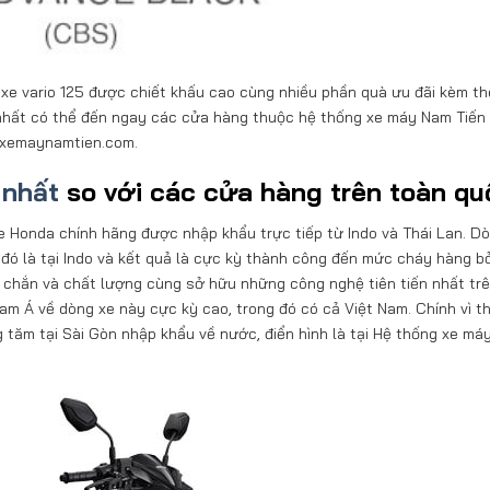
 xe vario 125 được chiết khấu cao cùng nhiều phần quà ưu đãi kèm th
 nhất có thể đến ngay các cửa hàng thuộc hệ thống xe máy Nam Tiến
e xemaynamtien.com.
 nhất
so với các cửa hàng trên toàn qu
xe Honda chính hãng được nhập khẩu trực tiếp từ Indo và Thái Lan. D
đó là tại Indo và kết quả là cực kỳ thành công đến mức cháy hàng bở
 chắn và chất lượng cùng sở hữu những công nghệ tiên tiến nhất trê
m Á về dòng xe này cực kỳ cao, trong đó có cả Việt Nam. Chính vì t
tăm tại Sài Gòn nhập khẩu về nước, điển hình là tại Hệ thống xe má