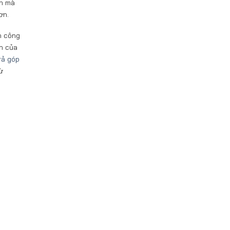
ên mà
ơn.
h công
nh của
rả góp
ừ