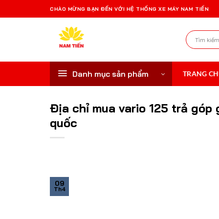
Bỏ
CHÀO MỪNG BẠN ĐẾN VỚI HỆ THỐNG XE MÁY NAM TIẾN
qua
nội
Tìm
dung
kiếm:
Danh mục sản phẩm
TRANG C
Địa chỉ mua vario 125 trả góp 
quốc
09
Th4