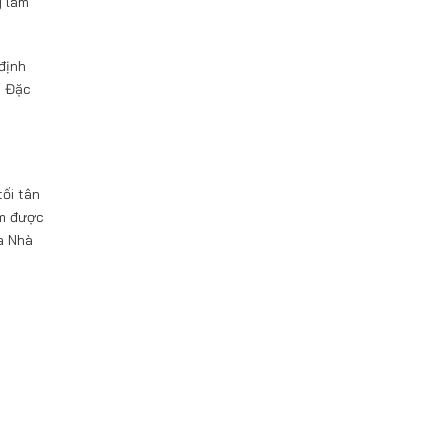
g làm
định
. Đặc
tối tân
ẩm được
a Nhà