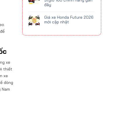
Stylo 160 chính hãng gần
đây
Giá xe Honda Future 2026
mới cập nhật
eo.
 để
ốc
òng xe
i thiết
n xe
hế dòng
y Nam