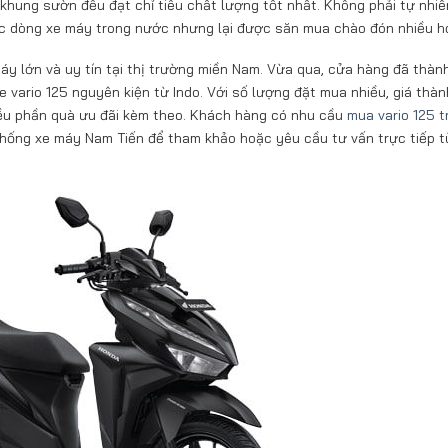
khung sườn đều đạt chỉ tiêu chất lượng tốt nhất. Không phải tự nhi
ác dòng xe máy trong nước nhưng lại được săn mua chào đón nhiều h
 lớn và uy tín tại thị trường miền Nam. Vừa qua, cửa hàng đã thàn
 vario 125 nguyên kiện từ Indo. Với số lượng đặt mua nhiều, giá thà
iều phần quà ưu đãi kèm theo. Khách hàng có nhu cầu
mua vario 125 t
hống xe máy Nam Tiến để tham khảo hoặc yêu cầu tư vấn trực tiếp t