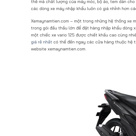
thế mà chất lượng của máy móc, bộ áo, tem dán cho 
các dòng xe máy nhập khẩu luôn có giá nhỉnh hơn c
Xemaynamtien.com – một trong những hệ thống xe máy
trong gói đấu thầu lớn để đặt hàng nhập khẩu dòng xe
một chiếc xe vario 125 được chiết khấu cao cùng nh
giá rẻ nhất
có thể đến ngay các cửa hàng thuộc hệ t
website xemaynamtien.com.