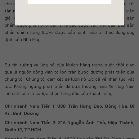
khu vực bảo trì, sữa chữa, với những trang thiết bị hiện đại tối
tân nhất. Ngoài ra, chúng tôi còn sở hữu đội ngũ kỹ thuật viên
giỏi về chuyên môn, chuyên nghiệp trong phục vụ. Các sản
phẩm được phân phối bán sỉ lẻ đều được cam kết đảm bảo sản
phẩm chính hãng 100%, được bảo hành, bảo trì theo đúng quy
định của Nhà Máy.
Sự tin tưởng và ủng hộ của khách hàng trong suốt thời gian
qua là nguồn động viên to lớn trên bước đường phát triển của
chúng tôi. Chúng tôi cam kết sẽ luôn nỗ lực cả về nhân lực, vật
lực. Không ngừng phát triển để đưa thương hiệu Xe máy Nam
Tiến sẽ luôn là sự lựa chọn hàng đầu của khách hàng.
Chi nhánh Nam Tiến 1: 338 Trần Hưng Đạo, Đông Hòa, Dĩ
An, Bình Dương
Chi nhánh Nam Tiến 2: 21A Nguyễn Ảnh Thủ, Hiệp Thành,
Quận 12, TP.HCM