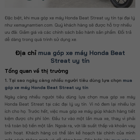
Đặc biệt, khi mua góp xe máy Honda Beat Streat uy tín tại đại lý
như xemaynamtien.com. Quý khách hàng sẽ được hỗ trợ nhiều
ưu đãi. Giảm giá và các chính sách bảo hành sản phẩm. Đổi trả
dễ dàng trong quá trình sử dụng xe.
Địa chỉ
mua góp xe máy Honda Beat
Streat uy tín
Tổng quan về thị trường
1. Tại sao ngày càng nhiều người tiêu dùng lựa chọn
mua
góp xe máy Honda Beat Streat uy tín
Ngày càng nhiều người tiêu dùng lựa chọn mua góp xe máy
Honda Beat Streat tại các đại lý uy tín. Vì nó đem lại nhiều lợi
ích cho họ. Trước hết, việc mua góp xe máy giúp khách hàng tiết
kiệm được chi phí lớn. Đầu tư vào một lần mua xe, thay vì phải
trả toàn bộ tiền một lần. Ngoài ra, với lãi suất thấp và khoản vay
linh hoạt. Khách hàng có thể lên kế hoạch tài chính của mình
một cách thông minh và dễ dàng hơn. Đặc biệt, khi
mua góp xe