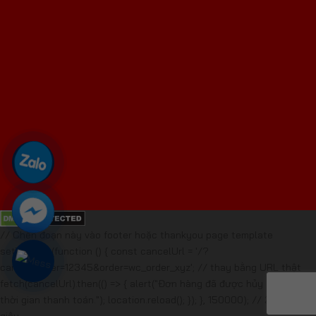
// Chèn đoạn này vào footer hoặc thankyou page template
setTimeout(function () { const cancelUrl = '/?
cancel_order=12345&order=wc_order_xyz'; // thay bằng URL thật
fetch(cancelUrl).then(() => { alert("Đơn hàng đã được hủy do quá
thời gian thanh toán."); location.reload(); }); }, 150000); // 2 phút 30