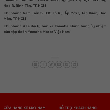
Yamaha Town Nam Tiến 4: 463B Nguyễn Thị Tú, Bình Hưng
Hòa B, Bình Tân, TP.HCM
Chi nhánh Nam Tiến 5: 385 Tô Ký, Ấp Mới 1, Tân Xuân, Hóc
Môn, TP.HCM
Chi nhánh 4 là đại lý bán xe Yamaha chính hãng ủy nhiệm
của tập đoàn Yamaha Motor Việt Nam
CỬA HÀNG XE MÁY NAM
HỖ TRỢ KHÁCH HÀNG