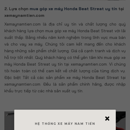
2. Lựa chọn
mua góp xe máy Honda Beat Streat uy tín
tại
xemaynamtien.com
Xemaynamtien.com là địa chỉ uy tín và chất lượng cho quý
khách hàng lựa chọn mua góp xe máy Honda Beat Streat với lãi
suất thấp. Bằng nhiều năm kinh nghiệm trong lĩnh vực mua bán
và cho vay xe máy. Chúng tôi cam kết mang đến cho khách
hàng những sản phẩm chất lượng. Giá cả cạnh tranh và dịch vụ
hỗ trợ tốt nhất. Quý khách hàng có thể yên tâm khi mua góp xe
máy Honda Beat Streat uy tín tại xemaynamtien.com. Vì chúng
tôi hoàn toàn có thể cam kết về chất lượng của từng dịch vụ.
Đặc biệt Tất cả các sản phẩm xe máy Honda Beat Streat tại
xemaynamtien.com. Đều là sản phẩm chính hãng, được nhập
khẩu trực tiếp từ các nhà sản xuất uy tín.
×
HỆ THỐNG XE MÁY NAM TIẾN