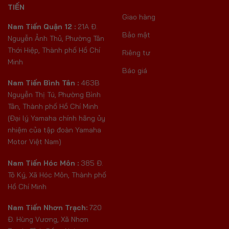
TIẾN
Giao hàng
Nam Tiến Quận 12 :
21A Đ.
Bảo mật
Nguyễn Ảnh Thủ, Phường Tân
Thới Hiệp, Thành phố Hồ Chí
Riêng tư
Minh
Báo giá
Nam Tiến Bình Tân :
463B
Nguyễn Thị Tú, Phường Bình
Tân, Thành phố Hồ Chí Minh
(Đại lý Yamaha chính hãng ủy
nhiệm của tập đoàn Yamaha
Motor Việt Nam)
Nam Tiến Hóc Môn :
385 Đ.
Tô Ký, Xã Hóc Môn, Thành phố
Hồ Chí Minh
Nam Tiến Nhơn Trạch:
720
Đ. Hùng Vương, Xã Nhơn