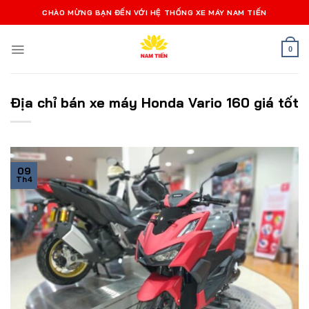
Bỏ
CHÀO MỪNG BẠN ĐẾN VỚI HỆ THỐNG XE MÁY NAM TIẾN
qua
nội
0
dung
Địa chỉ bán xe máy Honda Vario 160 giá tốt
09
Th4