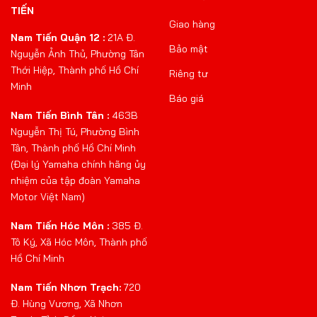
TIẾN
Giao hàng
Nam Tiến Quận 12 :
21A Đ.
Bảo mật
Nguyễn Ảnh Thủ, Phường Tân
Thới Hiệp, Thành phố Hồ Chí
Riêng tư
Minh
Báo giá
Nam Tiến Bình Tân :
463B
Nguyễn Thị Tú, Phường Bình
Tân, Thành phố Hồ Chí Minh
(Đại lý Yamaha chính hãng ủy
nhiệm của tập đoàn Yamaha
Motor Việt Nam)
Nam Tiến Hóc Môn :
385 Đ.
Tô Ký, Xã Hóc Môn, Thành phố
Hồ Chí Minh
Nam Tiến Nhơn Trạch:
720
Đ. Hùng Vương, Xã Nhơn