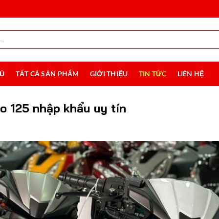
HỦ
TẤT CẢ SẢN PHẨM
GIỚI THIỆU
TIN TỨC
LIÊN HỆ
o 125 nhập khẩu uy tín