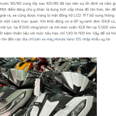
 trước 90/80 cùng lốp sau 100/80 đã tạo nên sự ổn định và cảm g
 Một điểm đáng chú ý khác là dung tích cốp chứa đồ lớn hơn, lên đến 
oài ra, xe cũng được trang bị mặt đồng hồ LCD TFT bổ sung thông t
hớt một cách trực quan. Với khối động cơ e-SP xy-lanh đơn 124,8 cc
 mã lực tại 8.500 vòng/phút và mô-men xoắn 10,8 Nm tại 5.000 vòn
 kiệm nhiên liệu với mức tiêu hao chỉ 1,93 lít/100 km. Vậy để sở h
n tìm đến các
địa chỉ bán xe máy Honda Vario 125 nhập khẩu
uy tín.