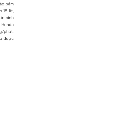
iác bám
18 lít,
in bình
, Honda
g/phút.
ữu được