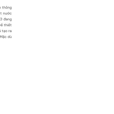
m thông
ất nước
23 đang
ề thiết
ã tạo ra
 Mặc dù