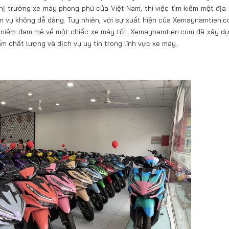
thị trường xe máy phong phú của Việt Nam, thì việc tìm kiếm một địa 
m vụ không dễ dàng. Tuy nhiên, với sự xuất hiện của Xemaynamtien.c
n niềm đam mê về một chiếc xe máy tốt. Xemaynamtien.com đã xây d
 chất lượng và dịch vụ uy tín trong lĩnh vực xe máy.