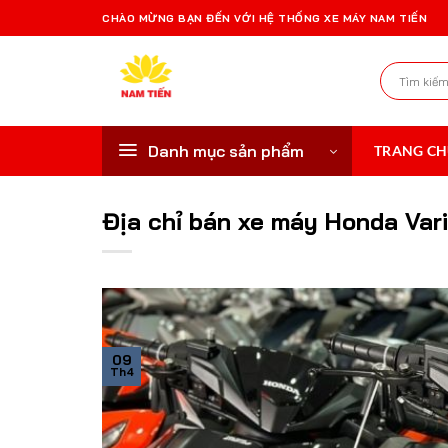
Bỏ
CHÀO MỪNG BẠN ĐẾN VỚI HỆ THỐNG XE MÁY NAM TIẾN
qua
nội
Tìm
dung
kiếm:
Danh mục sản phẩm
TRANG C
Địa chỉ bán xe máy Honda Vari
09
Th4