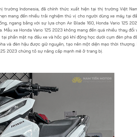
ị trường Indonesia, đã chính thức xuất hiện tại thị trường Việt Na
hẹn mang đến nhiều trải nghiệm thú vị cho người dùng xe máy tại đ
đồng, ngang bằng với sự lựa chọn Air Blade 160, Honda Vario 125 20
a. Mẫu xe Honda Vario 125 2023 không mang đến quá nhiều thay đổi v
nh tại phần mặt nạ đầu xe và hốc gió khí động học dưới cụm đèn pha đ
 pha và đèn hậu được giữ nguyên, tạo nên một diện mạo thời thượng.
 125 2023 chứng tỏ sự nâng cấp mạnh mẽ ở trang bị.