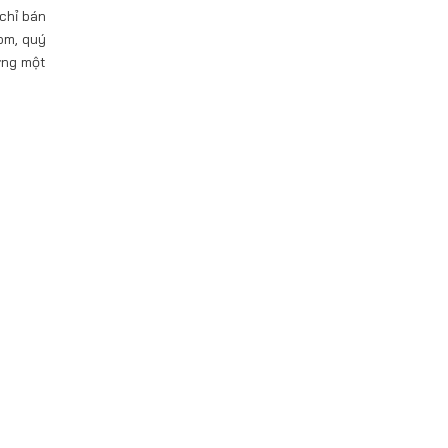
chỉ bán
om, quý
ựng một