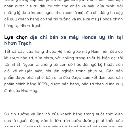
nhận được giá trị đầu tư tốt cho chiếc xe máy của mình. Với
những lý do trên, xemaynamtien.com là một địa chỉ đáng tin cậy
để quý khách hàng có thể tin tưởng và mua xe máy Honda chính
hãng tại Nhơn Trạch.
Lựa chọn
địa chỉ bán xe máy Honda uy tín tại
Nhơn Trạch
Tất cả các cửa hàng thuộc Hệ thống Xe máy Nam Tiến đều có
khu vực bảo trì, sữa chữa, với những trang thiết bị hiện đại tối
tân nhất. Ngoài ra, chúng tôi còn sở hữu đội ngũ kỹ thuật viên
giỏi về chuyên môn, chuyên nghiệp trong phục vụ. Các sản
phẩm được phân phối bán sỉ lẻ đều được cam kết đảm bảo sản
phẩm chính hãng 100%, được bảo hành, bảo trì theo đúng quy
định của Nhà Máy.
Sự tin tưởng và ủng hộ của khách hàng trong suốt thời gian
qua là nguồn động viên to lớn trên bước đường phát triển của
chúng tôi. Chúng tôi cam kết sẽ luôn nỗ lực cả về nhân lực, vật