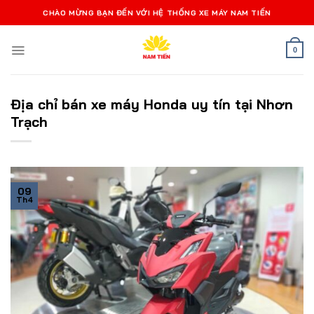
Bỏ
CHÀO MỪNG BẠN ĐẾN VỚI HỆ THỐNG XE MÁY NAM TIẾN
qua
nội
0
dung
Địa chỉ bán xe máy Honda uy tín tại Nhơn
Trạch
09
Th4