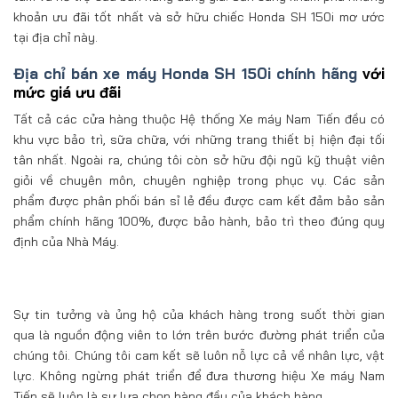
khoản ưu đãi tốt nhất và sở hữu chiếc Honda SH 150i mơ ước
tại địa chỉ này.
Địa chỉ bán xe máy Honda SH 150i chính hãng
với
mức giá ưu đãi
Tất cả các cửa hàng thuộc Hệ thống Xe máy Nam Tiến đều có
khu vực bảo trì, sữa chữa, với những trang thiết bị hiện đại tối
tân nhất. Ngoài ra, chúng tôi còn sở hữu đội ngũ kỹ thuật viên
giỏi về chuyên môn, chuyên nghiệp trong phục vụ. Các sản
phẩm được phân phối bán sỉ lẻ đều được cam kết đảm bảo sản
phẩm chính hãng 100%, được bảo hành, bảo trì theo đúng quy
định của Nhà Máy.
Sự tin tưởng và ủng hộ của khách hàng trong suốt thời gian
qua là nguồn động viên to lớn trên bước đường phát triển của
chúng tôi. Chúng tôi cam kết sẽ luôn nỗ lực cả về nhân lực, vật
lực. Không ngừng phát triển để đưa thương hiệu Xe máy Nam
Tiến sẽ luôn là sự lựa chọn hàng đầu của khách hàng.