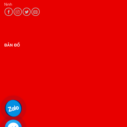
Ninh
BẢN ĐỒ