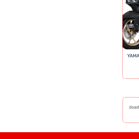
YAMA
dsad