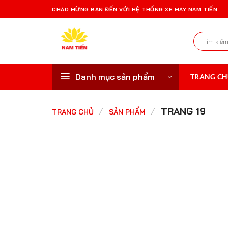
Bỏ
CHÀO MỪNG BẠN ĐẾN VỚI HỆ THỐNG XE MÁY NAM TIẾN
qua
nội
Tìm
dung
kiếm:
Danh mục sản phẩm
TRANG C
/
/
TRANG 19
TRANG CHỦ
SẢN PHẨM