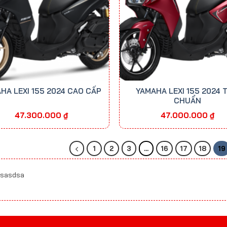
HA LEXI 155 2024 CAO CẤP
YAMAHA LEXI 155 2024 
CHUẨN
47.300.000
₫
47.000.000
₫
1
2
3
…
16
17
18
19
sasdsa