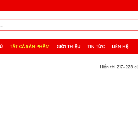
HỦ
TẤT CẢ SẢN PHẨM
GIỚI THIỆU
TIN TỨC
LIÊN HỆ
Hiển thị 217–228 c