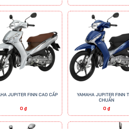
HA JUPITER FINN CAO CẤP
YAMAHA JUPITER FINN T
CHUẨN
0
₫
0
₫