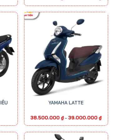
giá:
từ
29.500.000 ₫
đến
30.000.000 ₫
IÊU
YAMAHA LATTE
Khoảng
38.500.000
₫
39.000.000
₫
–
giá:
từ
38.500.000 ₫
đến
39.000.000 ₫