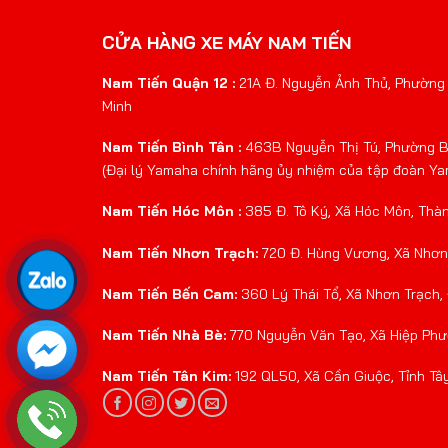
CỬA HÀNG XE MÁY NAM TIẾN
Nam Tiến Quận 12 :
21A Đ. Nguyễn Ảnh Thủ, Phường 
Minh
Nam Tiến Bình Tân :
463B Nguyễn Thị Tú, Phường Bì
(Đại lý Yamaha chính hãng ủy nhiệm của tập đoàn Y
Nam Tiến Hóc Môn :
385 Đ. Tô Ký, Xã Hóc Môn, Thà
Nam Tiến Nhơn Trạch:
720 Đ. Hùng Vương, Xã Nhơn 
Nam Tiến Bến Cam:
360 Lý Thái Tổ, Xã Nhơn Trạch,
Nam Tiến Nhà Bè:
770 Nguyễn Văn Tạo, Xã Hiệp Phư
Nam Tiến Tân Kim:
192 QL50, Xã Cần Giuộc, Tỉnh Tâ