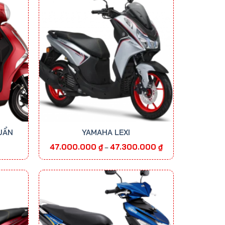
UẨN
YAMAHA LEXI
Khoảng
47.000.000
₫
47.300.000
₫
–
giá:
từ
47.000.000 ₫
đến
47.300.000 ₫