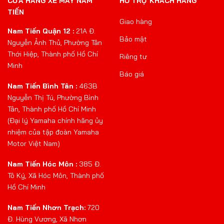
CỬA HÀNG XE MÁY NAM
HỖ TRỢ KHÁCH HÀNG
TIẾN
Giao hàng
Nam Tiến Quận 12 :
21A Đ.
Bảo mật
Nguyễn Ảnh Thủ, Phường Tân
Thới Hiệp, Thành phố Hồ Chí
Riêng tư
Minh
Báo giá
Nam Tiến Bình Tân :
463B
Nguyễn Thị Tú, Phường Bình
Tân, Thành phố Hồ Chí Minh
(Đại lý Yamaha chính hãng ủy
nhiệm của tập đoàn Yamaha
Motor Việt Nam)
Nam Tiến Hóc Môn :
385 Đ.
Tô Ký, Xã Hóc Môn, Thành phố
Hồ Chí Minh
Nam Tiến Nhơn Trạch:
720
Đ. Hùng Vương, Xã Nhơn