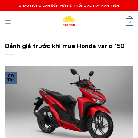
Bỏ
CHÀO MỪNG BẠN ĐẾN VỚI HỆ THỐNG XE MÁY NAM TIẾN
qua
nội
0
dung
Đánh giá trước khi mua Honda vario 150
09
Th4