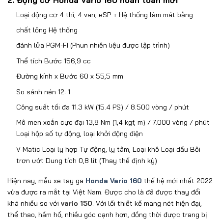
2. Động cơ Honda Vario 160 hoàn toàn mới
Loại động cơ 4 thì, 4 van, eSP + Hệ thống làm mát bằng
chất lỏng Hệ thống
đánh lửa PGM-FI (Phun nhiên liệu được lập trình)
Thể tích Bước 156,9 cc
Đường kính x Bước 60 x 55,5 mm
So sánh nén 12: 1
Công suất tối đa 11.3 kW (15.4 PS) / 8.500 vòng / phút
Mô-men xoắn cực đại 13,8 Nm (1,4 kgf, m) / 7.000 vòng / phút
Loại hộp số tự động, loại khởi động điện
V-Matic Loại ly hợp Tự động, ly tâm, Loại khô Loại dầu Bôi
trơn ướt Dung tích 0,8 lít (Thay thế định kỳ)
Hiện nay, mẫu xe tay ga
Honda Vario 160
thế hệ mới nhất 2022
vừa được ra mắt tại Việt Nam. Được cho là đã được thay đổi
khá nhiều so với
vario 150
. Với lối thiết kế mang nét hiện đại,
thể thao, hầm hố, nhiều góc cạnh hơn, đồng thời được trang bị