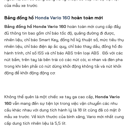
của mẫu xe trước.
Bảng đồng hồ
Honda Vario 160
hoàn toàn mới
Bảng đồng hồ Honda Vario 160
hoàn toàn mới cung cấp đầy
đủ thông tin bao gồm chỉ báo tốc độ, quãng đường đi được,
nhiên liệu, chỉ báo Smart Key, đồng hồ kỹ thuật số, mức tiêu thụ
nhiên liệu, chỉ báo điện áp ắc quy, chỉ báo thay dầu, đồng hồ đo
hành trình, chỉ số ISS và chỉ báo ABS trên loại ABS . Đối với các
nút bấm, trên tay lái bên trái có các nút còi, xi nhan và đèn pha
trong khi bên phải có nút dừng khởi động không tải và nút khởi
động để khởi động động cơ.
Không thể quên là một chiếc xe tay ga cao cấp,
Honda Vario
160
vẫn mang đến sự tiện lợi trong việc vận chuyển các nhu
cầu khác nhau với dung tích hành lý là 18 lít cũng đã có mặt ở
mẫu xe trước. Về kích thước của bình xăng, Vario mới nhất cung
cấp dung tích nhiên liệu là 5,5 lít.