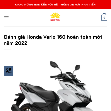
Bỏ
CHÀO MỪNG BẠN ĐẾN VỚI HỆ THỐNG XE MÁY NAM TIẾN
qua
nội
0
dung
Đánh giá Honda Vario 160 hoàn toàn mới
năm 2022
09
Th4