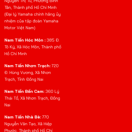
Nguyễn Thị Tú, Phường Bình
Tân, Thành phố Hồ Chí Minh
(Đại lý Yamaha chính hãng ủy
nhiệm của tập đoàn Yamaha
Motor Việt Nam)
Nam Tiến Hóc Môn :
385 Đ.
Tô Ký, Xã Hóc Môn, Thành phố
Hồ Chí Minh
Nam Tiến Nhơn Trạch:
720
Đ. Hùng Vương, Xã Nhơn
Trạch, Tỉnh Đồng Nai
Nam Tiến Bến Cam:
360 Lý
Thái Tổ, Xã Nhơn Trạch, Đồng
Nai
Nam Tiến Nhà Bè:
770
Nguyễn Văn Tạo, Xã Hiệp
Phước, Thành phố Hồ Chí