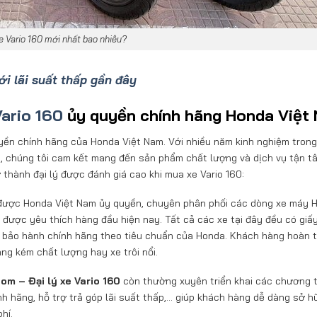
e Vario 160 mới nhất bao nhiêu?
ới lãi suất thấp gần đây
ario 160
ủy quyền chính hãng Honda Việt
yền chính hãng của Honda Việt Nam. Với nhiều năm kinh nghiệm trong
 chúng tôi cam kết mang đến sản phẩm chất lượng và dịch vụ tận t
thành đại lý được đánh giá cao khi mua xe Vario 160:
 được Honda Việt Nam ủy quyền, chuyên phân phối các dòng xe máy 
 được yêu thích hàng đầu hiện nay. Tất cả các xe tại đây đều có giấ
ộ bảo hành chính hãng theo tiêu chuẩn của Honda. Khách hàng hoàn 
àng kém chất lượng hay xe trôi nổi.
m – Đại lý xe Vario 160
còn thường xuyên triển khai các chương t
ính hãng, hỗ trợ trả góp lãi suất thấp,… giúp khách hàng dễ dàng sở h
hí.