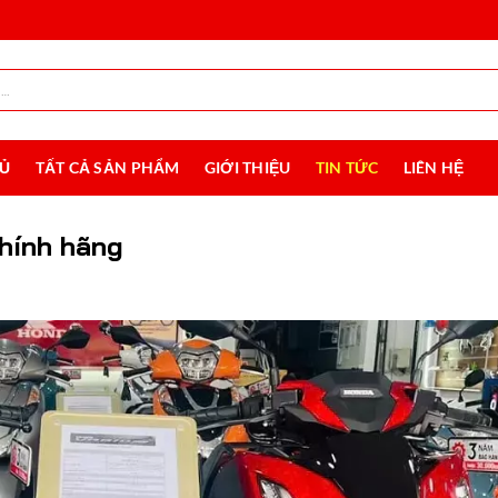
HỦ
TẤT CẢ SẢN PHẨM
GIỚI THIỆU
TIN TỨC
LIÊN HỆ
chính hãng