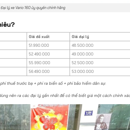
 Đại lý xe Vario 160 ủy quyền chính hãng
hiêu?
Giá đề xuất
Giá đại lý
51.990.000
48.500.000
52.490.000
49.000.000
55.990.000
52.500.000
56.490.000
53.000.000
hí thuế trước bạ + phí ra biển số + phí bảo hiểm dân sự.
dùng nên ra các đại lý gần nhất để có thể biết giá một cách chính xác