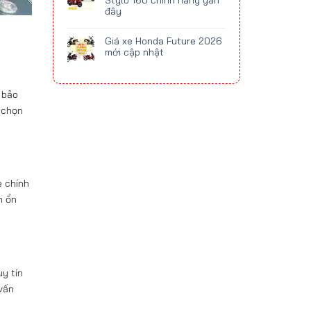
Stylo 160 chính hãng gần
đây
Giá xe Honda Future 2026
mới cập nhật
 bảo
 chọn
e chính
h ổn
y tín
 vấn