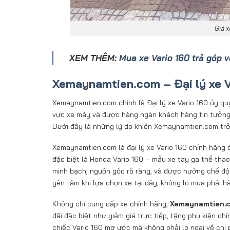
Giá x
XEM THÊM:
Mua xe Vario 160 trả góp v
Xemaynamtien.com – Đại lý xe V
Xemaynamtien.com chính là Đại lý xe Vario 160 ủy qu
vực xe máy và được hàng ngàn khách hàng tin tưởng,
Dưới đây là những lý do khiến Xemaynamtien.com trở 
Xemaynamtien.com là đại lý xe Vario 160 chính hãng
đặc biệt là Honda Vario 160 – mẫu xe tay ga thể thao
minh bạch, nguồn gốc rõ ràng, và được hưởng chế đ
yên tâm khi lựa chọn xe tại đây, không lo mua phải h
Không chỉ cung cấp xe chính hãng,
Xemaynamtien.co
đãi đặc biệt như giảm giá trực tiếp, tặng phụ kiện ch
chiếc Vario 160 mơ ước mà không phải lo ngại về chi p