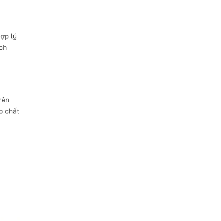
hợp lý
ách
rên
o chất