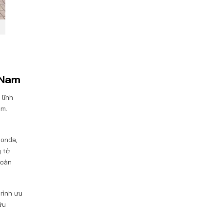
 Nam
 lĩnh
âm.
Honda,
y tờ
toàn
rình ưu
ữu