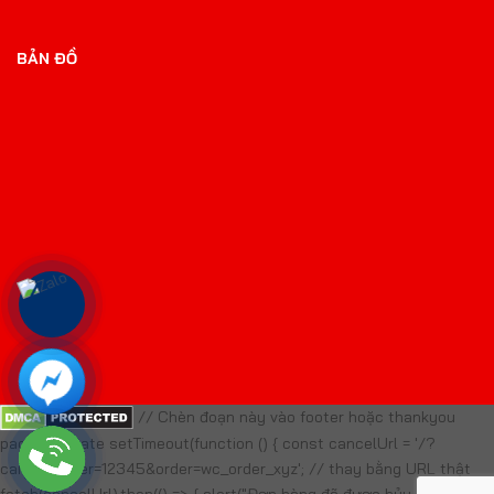
BẢN ĐỒ
// Chèn đoạn này vào footer hoặc thankyou
page template setTimeout(function () { const cancelUrl = '/?
cancel_order=12345&order=wc_order_xyz'; // thay bằng URL thật