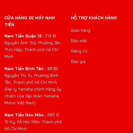
CỬA HÀNG XE MÁY NAM
HỖ TRỢ KHÁCH HÀNG
TIẾN
Giao hàng
Nam Tiến Quận 12 :
21A Đ.
Bảo mật
Nguyễn Ảnh Thủ, Phường Tân
Thới Hiệp, Thành phố Hồ Chí
Riêng tư
Minh
Báo giá
Nam Tiến Bình Tân :
463B
Nguyễn Thị Tú, Phường Bình
Tân, Thành phố Hồ Chí Minh
(Đại lý Yamaha chính hãng ủy
nhiệm của tập đoàn Yamaha
Motor Việt Nam)
Nam Tiến Hóc Môn :
385 Đ.
Tô Ký, Xã Hóc Môn, Thành phố
Hồ Chí Minh