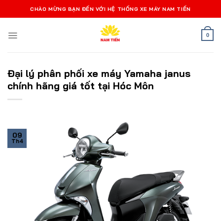
Bỏ
CHÀO MỪNG BẠN ĐẾN VỚI HỆ THỐNG XE MÁY NAM TIẾN
qua
nội
0
dung
Đại lý phân phối xe máy Yamaha janus
chính hãng giá tốt tại Hóc Môn
09
Th4