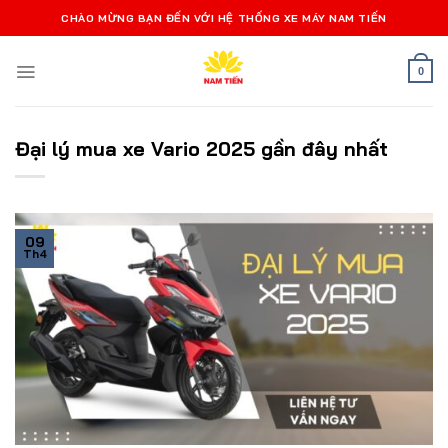
Bỏ
CHÀO MỪNG BẠN ĐẾN VỚI HỆ THỐNG XE MÁY NAM TIẾN
qua
nội
0
dung
Đại lý mua xe Vario 2025 gần đây nhất
09
Th4