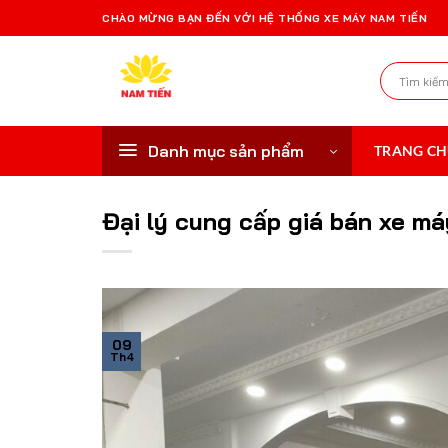
Bỏ
CHÀO MỪNG BẠN ĐẾN VỚI HỆ THỐNG XE MÁY NAM TIẾN
qua
nội
Tìm
dung
kiếm:
Danh mục sản phẩm
TRANG C
Đại lý cung cấp giá bán xe m
09
Th4