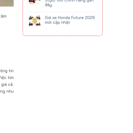
Stylo 160 chính hãng gần
đây
 tâm
Giá xe Honda Future 2026
mới cập nhật
t
hông tin
iệc tìm
giá cả.
ứng nhu