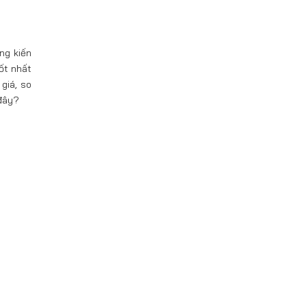
ng kiến
ốt nhất
giá, so
đây?