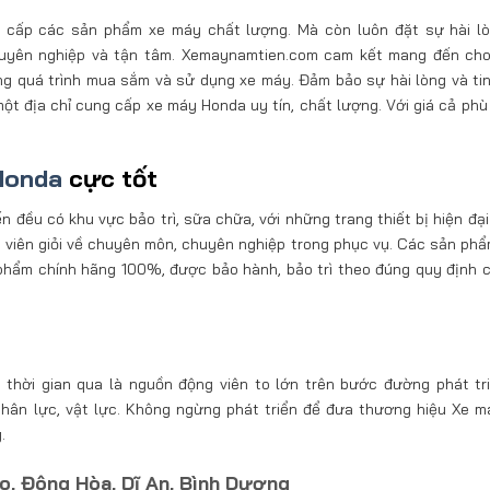
g cấp các sản phẩm xe máy chất lượng. Mà còn luôn đặt sự hài l
chuyên nghiệp và tận tâm. Xemaynamtien.com cam kết mang đến ch
ng quá trình mua sắm và sử dụng xe máy. Đảm bảo sự hài lòng và ti
ột địa chỉ cung cấp xe máy Honda uy tín, chất lượng. Với giá cả phù
Honda
cực tốt
đều có khu vực bảo trì, sữa chữa, với những trang thiết bị hiện đại 
ật viên giỏi về chuyên môn, chuyên nghiệp trong phục vụ. Các sản ph
phẩm chính hãng 100%, được bảo hành, bảo trì theo đúng quy định 
thời gian qua là nguồn động viên to lớn trên bước đường phát tr
 nhân lực, vật lực. Không ngừng phát triển để đưa thương hiệu Xe 
.
o, Đông Hòa, Dĩ An, Bình Dương