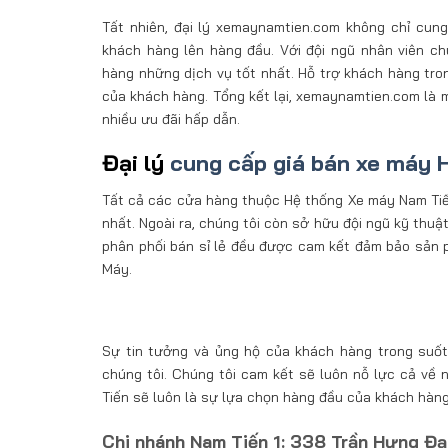
Tất nhiên, đại lý xemaynamtien.com không chỉ cun
khách hàng lên hàng đầu. Với đội ngũ nhân viên 
hàng những dịch vụ tốt nhất. Hỗ trợ khách hàng tro
của khách hàng. Tổng kết lại, xemaynamtien.com là m
nhiều ưu đãi hấp dẫn.
Đại lý
cung cấp giá bán xe máy 
Tất cả các cửa hàng thuộc Hệ thống Xe máy Nam Tiến 
nhất. Ngoài ra, chúng tôi còn sở hữu đội ngũ kỹ thu
phân phối bán sỉ lẻ đều được cam kết đảm bảo sản 
Máy.
Sự tin tưởng và ủng hộ của khách hàng trong suốt 
chúng tôi. Chúng tôi cam kết sẽ luôn nỗ lực cả về
Tiến sẽ luôn là sự lựa chọn hàng đầu của khách hàng
Chi nhánh Nam Tiến 1: 338 Trần Hưng Đạ