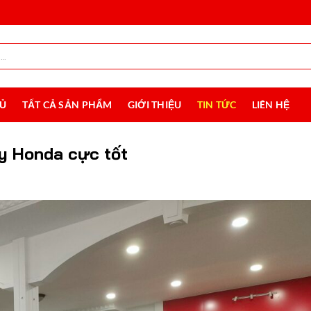
HỦ
TẤT CẢ SẢN PHẨM
GIỚI THIỆU
TIN TỨC
LIÊN HỆ
áy Honda cực tốt