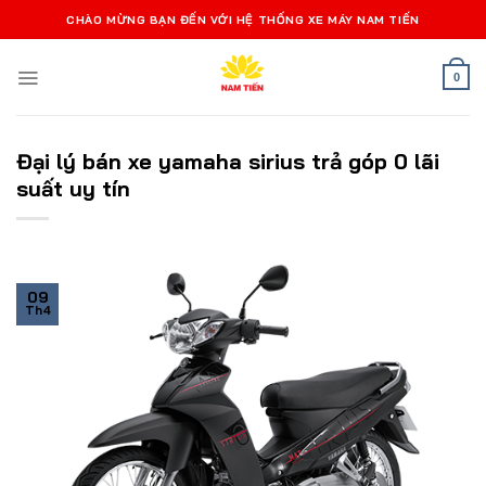
Bỏ
CHÀO MỪNG BẠN ĐẾN VỚI HỆ THỐNG XE MÁY NAM TIẾN
qua
nội
0
dung
Đại lý bán xe yamaha sirius trả góp 0 lãi
suất uy tín
09
Th4