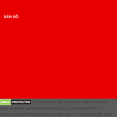
BẢN ĐỒ
// Chèn đoạn này vào footer hoặc thankyou
page template setTimeout(function () { const cancelUrl = '/?
cancel_order=12345&order=wc_order_xyz'; // thay bằng URL thật