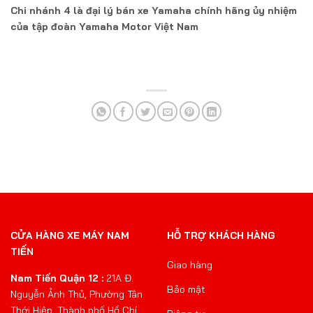
Chi nhánh 4 là đại lý bán xe Yamaha chính hãng ủy nhiệm
của tập đoàn Yamaha Motor Việt Nam
CỬA HÀNG XE MÁY NAM
HỖ TRỢ KHÁCH HÀNG
TIẾN
Giao hàng
Nam Tiến Quận 12 :
21A Đ.
Bảo mật
Nguyễn Ảnh Thủ, Phường Tân
Thới Hiệp, Thành phố Hồ Chí