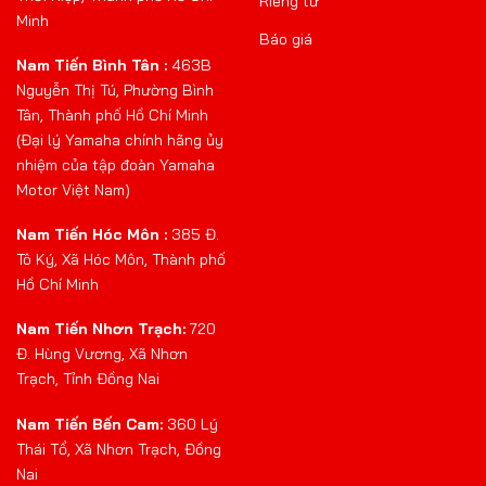
Riêng tư
Minh
Báo giá
Nam Tiến Bình Tân :
463B
Nguyễn Thị Tú, Phường Bình
Tân, Thành phố Hồ Chí Minh
(Đại lý Yamaha chính hãng ủy
nhiệm của tập đoàn Yamaha
Motor Việt Nam)
Nam Tiến Hóc Môn :
385 Đ.
Tô Ký, Xã Hóc Môn, Thành phố
Hồ Chí Minh
Nam Tiến Nhơn Trạch:
720
Đ. Hùng Vương, Xã Nhơn
Trạch, Tỉnh Đồng Nai
Nam Tiến Bến Cam:
360 Lý
Thái Tổ, Xã Nhơn Trạch, Đồng
Nai