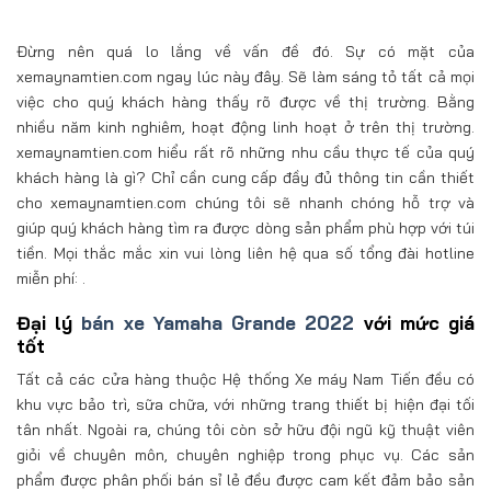
Đừng nên quá lo lắng về vấn đề đó. Sự có mặt của
xemaynamtien.com ngay lúc này đây. Sẽ làm sáng tỏ tất cả mọi
việc cho quý khách hàng thấy rõ được về thị trường. Bằng
nhiều năm kinh nghiêm, hoạt động linh hoạt ở trên thị trường.
xemaynamtien.com hiểu rất rõ những nhu cầu thực tế của quý
khách hàng là gì? Chỉ cần cung cấp đầy đủ thông tin cần thiết
cho xemaynamtien.com chúng tôi sẽ nhanh chóng hỗ trợ và
giúp quý khách hàng tìm ra được dòng sản phẩm phù hợp với túi
tiền. Mọi thắc mắc xin vui lòng liên hệ qua số tổng đài hotline
miễn phí: .
Đại lý
bán xe Yamaha Grande 2022
với mức giá
tốt
Tất cả các cửa hàng thuộc Hệ thống Xe máy Nam Tiến đều có
khu vực bảo trì, sữa chữa, với những trang thiết bị hiện đại tối
tân nhất. Ngoài ra, chúng tôi còn sở hữu đội ngũ kỹ thuật viên
giỏi về chuyên môn, chuyên nghiệp trong phục vụ. Các sản
phẩm được phân phối bán sỉ lẻ đều được cam kết đảm bảo sản