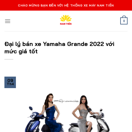
Bỏ
CHÀO MỪNG BẠN ĐẾN VỚI HỆ THỐNG XE MÁY NAM TIẾN
qua
nội
0
dung
Đại lý bán xe Yamaha Grande 2022 với
mức giá tốt
09
Th4