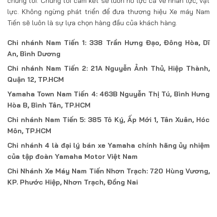
chúng tôi. Chúng tôi cam kết sẽ luôn nỗ lực cả về nhân lực, vật
lực. Không ngừng phát triển để đưa thương hiệu Xe máy Nam
Tiến sẽ luôn là sự lựa chọn hàng đầu của khách hàng.
Chi nhánh Nam Tiến 1: 338 Trần Hưng Đạo, Đông Hòa, Dĩ
An, Bình Dương
Chi nhánh Nam Tiến 2: 21A Nguyễn Ảnh Thủ, Hiệp Thành,
Quận 12, TP.HCM
Yamaha Town Nam Tiến 4: 463B Nguyễn Thị Tú, Bình Hưng
Hòa B, Bình Tân, TP.HCM
Chi nhánh Nam Tiến 5: 385 Tô Ký, Ấp Mới 1, Tân Xuân, Hóc
Môn, TP.HCM
Chi nhánh 4 là đại lý bán xe Yamaha chính hãng ủy nhiệm
của tập đoàn Yamaha Motor Việt Nam
Chi Nhánh Xe Máy Nam Tiến Nhơn Trạch: 720 Hùng Vương,
KP. Phước Hiệp, Nhơn Trạch, Đồng Nai