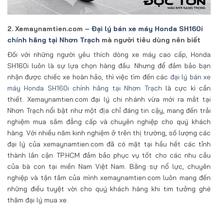
2. Xemaynamtien.com –
Đại lý bán xe máy Honda SH160i
chính hãng tại Nhơn Trạch
mà người tiêu dùng nên biết
Đối với những người yêu thích dòng xe máy cao cấp, Honda
SH160i luôn là sự lựa chọn hàng đầu. Nhưng để đảm bảo bạn
nhận được chiếc xe hoàn hảo, thì việc tìm đến các
đại lý bán xe
máy Honda SH160i chính hãng tại Nhơn Trạch
là cực kì cần
thiết. Xemaynamtien.com đại lý chi nhánh vừa mới ra mắt tại
Nhơn Trạch nổi bật như một địa chỉ đáng tin cậy, mang đến trải
nghiệm mua sắm đẳng cấp và chuyên nghiệp cho quý khách
hàng. Với nhiều năm kinh nghiệm ở trên thị trường, số lượng các
đại lý của xemaynamtien.com đã có mặt tại hầu hết các tỉnh
thành lân cận TP.HCM đảm bảo phục vụ tốt cho các nhu cầu
của bà con tại miền Nam Việt Nam. Bằng sự nổ lực, chuyên
nghiệp và tận tâm của mình xemaynamtien.com luôn mang đến
những điều tuyệt vời cho quý khách hàng khi tim tưởng ghé
thăm đại lý mua xe.