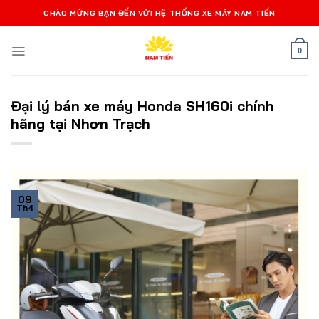
Bỏ
CHÀO MỪNG BẠN ĐẾN VỚI HỆ THỐNG XE MÁY NAM TIẾN
qua
nội
0
dung
Đại lý bán xe máy Honda SH160i chính
hãng tại Nhơn Trạch
09
Th4