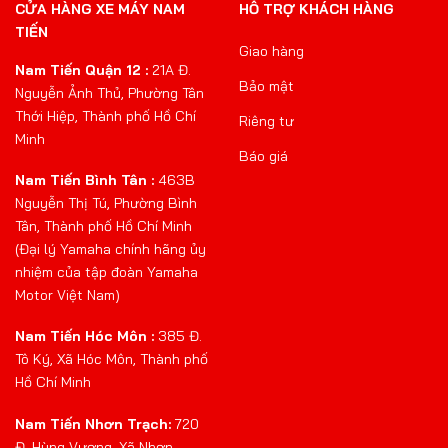
CỬA HÀNG XE MÁY NAM
HỖ TRỢ KHÁCH HÀNG
TIẾN
Giao hàng
Nam Tiến Quận 12 :
21A Đ.
Bảo mật
Nguyễn Ảnh Thủ, Phường Tân
Thới Hiệp, Thành phố Hồ Chí
Riêng tư
Minh
Báo giá
Nam Tiến Bình Tân :
463B
Nguyễn Thị Tú, Phường Bình
Tân, Thành phố Hồ Chí Minh
(Đại lý Yamaha chính hãng ủy
nhiệm của tập đoàn Yamaha
Motor Việt Nam)
Nam Tiến Hóc Môn :
385 Đ.
Tô Ký, Xã Hóc Môn, Thành phố
Hồ Chí Minh
Nam Tiến Nhơn Trạch:
720
Đ. Hùng Vương, Xã Nhơn