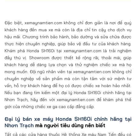
Đặc biệt, xemaynamtien.com không chỉ đơn giản là nơi để quý
khách hàng đến mua xe mà còn là địa chỉ tin cậy cho dịch vụ
hậu mãi. Chương trình bảo hành, bảo dưỡng và sửa chữa được
thực hiện chuyên nghiệp, giúp bảo vệ đầu tư của khách hàng.
Khám phá Honda SH160i tại xemaynamtien.com là trải nghiệm
đầy thú vị. Showroom được thiết kế rộng rãi, thoải mái, giúp
khách hàng dễ dàng lựa chọn và thử nghiệm chiếc xe mà họ
mong muốn. Đội ngũ nhân viên tại xemaynamtien.com không chỉ
chuyên nghiệp về sản phẩm mà còn tận tâm với sứ mệnh tư
vấn, hỗ trợ khách hàng để họ có được chiếc xe hoàn hảo nhất.
Nếu bạn đang tìm kiếm một đại lý Honda SH160i chính hãng tại
Nhơn Trạch, hãy đến với xemaynamtien.com để khám phá thế
giới của những chiếc xe ga cao cấp đẳng cấp.
Đại lý bán xe máy Honda SH160i chính hãng tại
Nhơn Trạch
mà người tiêu dùng nên biết
Tất cả các cửa hàng thuộc Hệ thống Xe máy Nam Tiến đều có