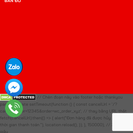
BẢN ĐỒ
// Chèn đoạn này vào footer hoặc thankyou
page template setTimeout(function () { const cancelUrl = '/?
cancel_order=12345&order=wc_order_xyz'; // thay bằng URL thật
fetch(cancelUrl).then(() => { alert("Đơn hàng đã được hủy do quá
thời gian thanh toán."); location.reload(); }); }, 150000); // 2 phút 30
giây