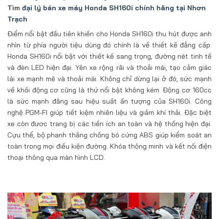
Tìm
đại lý bán xe máy Honda SH160i chính hãng tại Nhơn
Trạch
Điểm nổi bật đầu tiên khiến cho Honda SH160i thu hút được anh
nhìn từ phía người tiệu dùng đó chính là về thiết kế đẳng cấp.
Honda SH160i nổi bật với thiết kế sang trọng, đường nét tinh tế
và đèn LED hiện đại. Yên xe rộng rãi và thoải mái, tạo cảm giác
lái xe mạnh mẽ và thoải mái. Không chỉ dừng lại ở đó, sức mạnh
về khối động cơ cũng là thứ nổi bật không kém. Động cơ 160cc
là sức mạnh đằng sau hiệu suất ấn tượng của SH160i. Công
nghệ PGM-FI giúp tiết kiệm nhiên liệu và giảm khí thải. Đặc biệt
xe còn đươc trang bị các tiền ích an toàn và hệ thống hiện đại.
Cựu thể, bộ phanh thắng chống bó cứng ABS giúp kiểm soát an
toàn trong mọi điều kiện đường. Khóa thông minh và kết nối điện
thoại thông qua màn hình LCD.