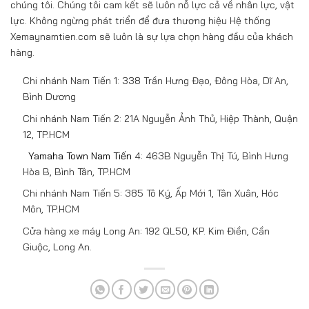
chúng tôi. Chúng tôi cam kết sẽ luôn nỗ lực cả về nhân lực, vật
lực. Không ngừng phát triển để đưa thương hiệu Hệ thống
Xemaynamtien.com sẽ luôn là sự lựa chọn hàng đầu của khách
hàng.
Chi nhánh Nam Tiến 1: 338 Trần Hưng Đạo, Đông Hòa, Dĩ An,
Bình Dương
Chi nhánh Nam Tiến 2: 21A Nguyễn Ảnh Thủ, Hiệp Thành, Quận
12, TP.HCM
Yamaha Town Nam Tiến
4: 463B Nguyễn Thị Tú, Bình Hưng
Hòa B, Bình Tân, TP.HCM
Chi nhánh Nam Tiến 5: 385 Tô Ký, Ấp Mới 1, Tân Xuân, Hóc
Môn, TP.HCM
Cửa hàng xe máy Long An: 192 QL50, KP. Kim Điền, Cần
Giuộc, Long An.