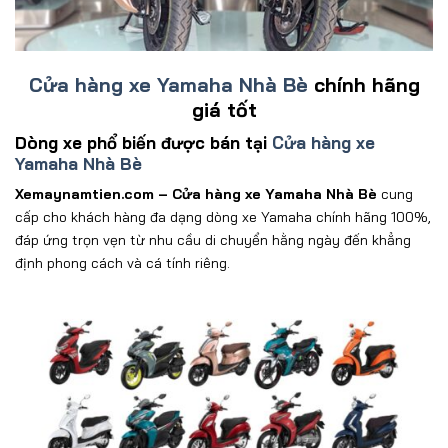
Cửa hàng xe Yamaha Nhà Bè
chính hãng
giá tốt
Dòng xe phổ biến được bán tại
Cửa hàng xe
Yamaha Nhà Bè
Xemaynamtien.com
–
Cửa hàng xe Yamaha Nhà Bè
cung
c
ấ
p
cho kh
ách hàng
đa d
ạng d
òng xe Yamaha chính hãng 100%,
đ
áp
ứng trọn vẹn từ nhu cầu di chuyển hằng ng
ày
đ
ến khẳng
đ
ịnh phong c
ách và cá tính riêng.