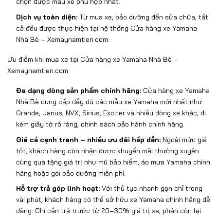
ch
ọn
đư
ợc mẫu xe ph
ù h
ợp nhất.
Dịch vụ to
àn di
ện:
Từ mua xe, bảo d
ư
ỡng
đ
ến sửa chữa, tất
cả
đ
ều
đư
ợc thực hiện tại hệ thống Cửa hàng xe Yamaha
Nhà Bè – Xemaynamtien.com
.
Ưu đi
ểm khi mua xe tại Cửa hàng xe Yamaha Nhà Bè
–
Xemaynamtien.com:
Đa d
ạng d
òng s
ản phẩm ch
ính hãng:
Cửa hàng xe Yamaha
Nhà Bè
cung c
ấp
đ
ầy
đ
ủ c
ác m
ẫu xe Yamaha mới nhất nh
ư
Grande, Janus, NVX, Sirius, Exciter v
à nhi
ều d
òng xe khác,
đi
k
èm gi
ấy tờ r
õ ràng, chính sách b
ảo h
ành chính hãng.
Giá c
ả cạnh tranh
– nhi
ều
ưu đ
ãi h
ấp dẫn:
Ngo
ài m
ức gi
á
t
ốt, kh
ách hàng còn nh
ận
đư
ợc khuyến m
ãi th
ư
ờng xuy
ên
cùng quà t
ặng gi
á tr
ị nh
ư mũ b
ảo hiểm,
áo m
ưa Yamaha ch
ính
hãng ho
ặc g
ói b
ảo d
ư
ỡng miễn ph
í.
H
ỗ trợ trả g
óp linh ho
ạt:
Với thủ tục nhanh gọn chỉ trong
v
ài phút, khách hàng có th
ể sở hữu xe Yamaha ch
ính hãng d
ễ
d
àng. Ch
ỉ cần trả tr
ư
ớc từ 20
–30% gi
á tr
ị xe, phần c
òn l
ại