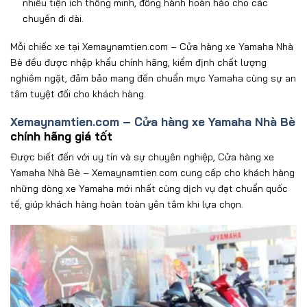
nhiều tiện
ích thông minh,
đ
ồng h
ành hoàn h
ảo cho c
ác
chuy
ến
đi d
ài.
M
ỗi chiếc xe tại Xemaynamtien.com – Cửa hàng xe Yamaha Nhà
Bè
đ
ều
đư
ợc nhập khẩu ch
ính hãng, ki
ểm
đ
ịnh chất l
ư
ợng
nghi
êm ng
ặt,
đ
ảm bảo mang
đ
ến chuẩn mực Yamaha c
ùng s
ự an
t
âm tuy
ệt
đ
ối cho kh
ách hàng.
Xemaynamtien.com – Cửa hàng xe Yamaha Nhà Bè
chính hãng giá tốt
Đư
ợc biết
đ
ến với uy t
ín và s
ự chuy
ên nghi
ệp, Cửa hàng xe
Yamaha Nhà Bè
– Xemaynamtien.com cung c
ấ
p
cho kh
ách hàng
nh
ững d
òng xe Yamaha m
ới nhất c
ùng d
ịch vụ
đ
ạt chuẩn quốc
tế, gi
úp khách hàng
ho
àn toàn yên tâm khi l
ựa chọn.