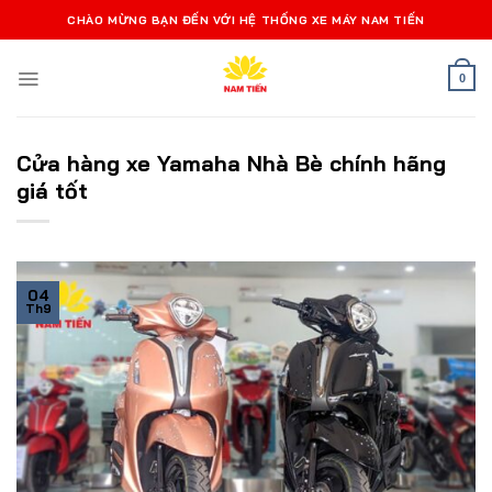
Bỏ
CHÀO MỪNG BẠN ĐẾN VỚI HỆ THỐNG XE MÁY NAM TIẾN
qua
nội
0
dung
Cửa hàng xe Yamaha Nhà Bè chính hãng
giá tốt
04
Th9