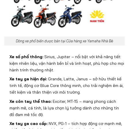
Dòng xe phổ biến được bán tại Cửa hàng xe Yamaha Nhà Bè
Xe s
ố phổ th
ông:
Sirius, Jupiter
– n
ổi bật với khả n
ăng ti
ết
kiệm nhi
ên li
ệu, vận h
ành b
ền bỉ v
à linh ho
ạt, ph
ù h
ợp cho mọi
h
ành trình th
ư
ờng nhật.
Xe tay ga hiện
đ
ại:
Grande, Latte, Janus
– s
ở hữu thiết kế
tinh tế,
đ
ộng c
ơ Blue Core th
ông minh, cho tr
ải nghiệm
êm ái,
ti
ết kiệm v
à thân thi
ện với m
ôi tr
ư
ờng.
Xe c
ôn tay th
ể thao:
Exciter, MT-15
– mang phong c
ách
m
ạnh mẽ, c
á tính, là l
ựa chọn l
ý t
ư
ởng d
ành cho nh
ững t
ín
đ
ồ
đam m
ê t
ốc
đ
ộ.
Xe tay ga cao cấp:
NVX, PG-1
– t
ích h
ợp
đ
ộng c
ơ m
ạnh mẽ,