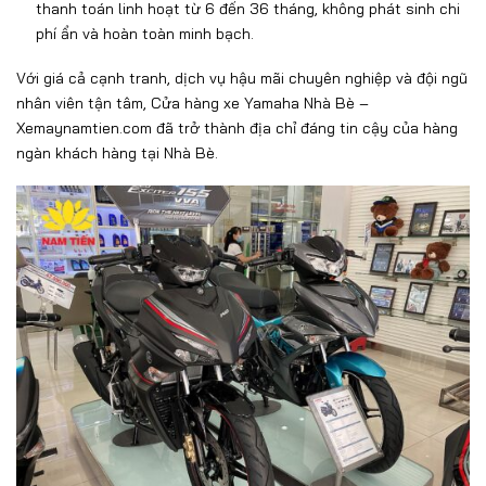
thanh to
án linh ho
ạt từ 6
đ
ến 36 th
áng, không phát sinh chi
phí
ẩn v
à hoàn toàn minh b
ạch.
Với gi
á c
ả cạnh tranh, dịch vụ hậu m
ãi chuyên nghi
ệp v
à
đ
ội ng
ũ
nh
ân viên t
ận t
âm, Cửa hàng xe Yamaha Nhà Bè
–
Xemaynamtien.com
đ
ã tr
ở th
ành
đ
ịa chỉ
đ
áng tin c
ậy của h
àng
ngàn khách hàng t
ại Nh
à Bè.