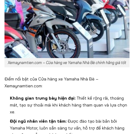
Xemaynamtien.com – Cửa hàng xe Yamaha Nhà Bè chính hãng giá tốt
Đi
ểm nổi bật của Cửa hàng xe Yamaha Nhà Bè
–
Xemaynamtien.com:
Không gian tr
ưng b
ày hi
ện
đ
ại:
Thiết kế rộng r
ãi, thoáng
mát, t
ạo sự thoải m
ái khi khách hàng tham quan và l
ựa chọn
xe.
Đ
ội ng
ũ nh
ân viên t
ận t
âm:
Đư
ợc
đ
ào t
ạo b
ài b
ản bởi
Yamaha Motor, lu
ôn s
ẵn s
àng t
ư v
ấn, hỗ trợ
đ
ể kh
ách hàng