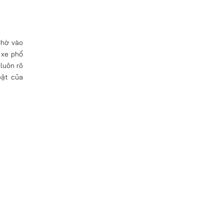
nhờ vào
 xe phổ
luôn rõ
bật của