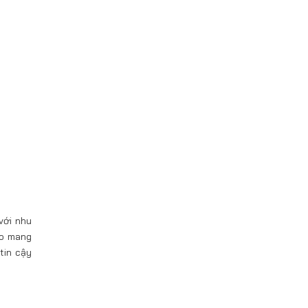
với nhu
ảo mang
tin cậy