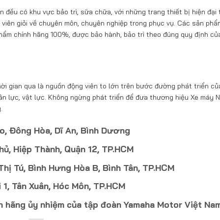
ều có khu vực bảo trì, sữa chữa, với những trang thiết bị hiện đại 
ật viên giỏi về chuyên môn, chuyên nghiệp trong phục vụ. Các sản ph
hẩm chính hãng 100%, được bảo hành, bảo trì theo đúng quy định củ
ời gian qua là nguồn động viên to lớn trên bước đường phát triển củ
hân lực, vật lực. Không ngừng phát triển để đưa thương hiệu Xe máy 
.
o, Đông Hòa, Dĩ An, Bình Dương
hủ, Hiệp Thành, Quận 12, TP.HCM
ị Tú, Bình Hưng Hòa B, Bình Tân, TP.HCM
 1, Tân Xuân, Hóc Môn, TP.HCM
nh hãng ủy nhiệm của tập đoàn Yamaha Motor Việt Na