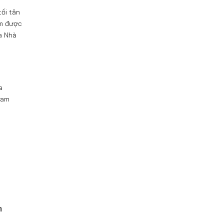
tối tân
ẩm được
a Nhà
a
Nam
m