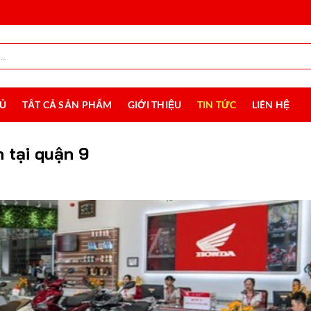
HỦ
TẤT CẢ SẢN PHẨM
GIỚI THIỆU
TIN TỨC
LIÊN HỆ
 tại quận 9