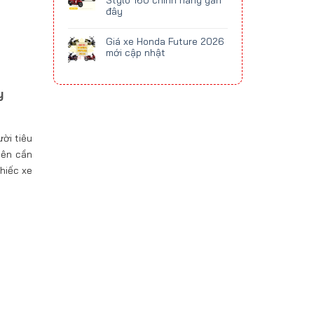
Stylo 160 chính hãng gần
đây
Giá xe Honda Future 2026
mới cập nhật
y
ời tiêu
nên cần
hiếc xe