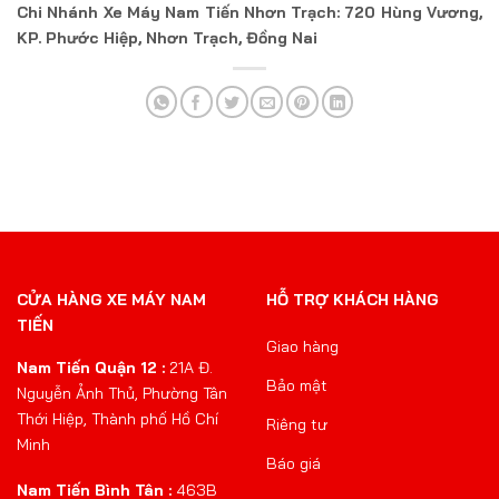
Chi Nhánh Xe Máy Nam Tiến Nhơn Trạch: 720 Hùng Vương,
KP. Phước Hiệp, Nhơn Trạch, Đồng Nai
CỬA HÀNG XE MÁY NAM
HỖ TRỢ KHÁCH HÀNG
TIẾN
Giao hàng
Nam Tiến Quận 12 :
21A Đ.
Bảo mật
Nguyễn Ảnh Thủ, Phường Tân
Thới Hiệp, Thành phố Hồ Chí
Riêng tư
Minh
Báo giá
Nam Tiến Bình Tân :
463B