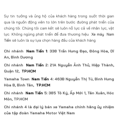
Sự tin tưởng và ủng hộ của khách hàng trong suốt thời gian
qua là nguồn động viên to lớn trên bước đường phát triển của
chúng tôi. Chúng tôi cam kết sẽ luôn nỗ lực cả về nhân lực, vật
lực. Không ngừng phát triển để đưa thương hiệu
Xe máy
Nam
Tiến
sẽ luôn là sự lựa chọn hàng đầu của khách hàng.
Chi nhánh
Nam Tiến 1
: 338 Trần Hưng Đạo, Đông Hòa, Dĩ
An, Bình Dương
Chi nhánh
Nam Tiến
2: 21A Nguyễn Ảnh Thủ, Hiệp Thành,
Quận 12,
TP.HCM
Yamaha Town
Nam Tiến
4: 463B Nguyễn Thị Tú, Bình Hưng
Hòa B, Bình Tân,
TP.HCM
Chi nhánh
Nam Tiến
5: 385 Tô Ký, Ấp Mới 1, Tân Xuân, Hóc
Môn, TP.HCM
Chi nhánh 4 là đại lý bán xe Yamaha chính hãng ủy nhiệm
của tập đoàn Yamaha Motor Việt Nam