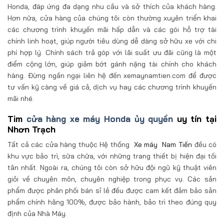
Honda, đáp ứng đa dạng nhu cầu và sở thích của khách hàng.
Hơn nữa, cửa hàng của chúng tôi còn thường xuyên triển khai
các chương trình khuyến mãi hấp dẫn và các gói hỗ trợ tài
chính linh hoạt, giúp người tiêu dùng dễ dàng sở hữu xe với chi
phí hợp lý. Chính sách trả góp với lãi suất ưu đãi cũng là một
điểm cộng lớn, giúp giảm bớt gánh nặng tài chính cho khách
hàng. Đừng ngần ngại liên hệ đến xemaynamtien.com để được
tư vấn kỹ càng về giá cả, dịch vụ hay các chương trình khuyến
mãi nhé.
Tim
cửa hàng xe máy Honda ủy quyền
uy tín tại
Nhơn Trạch
Tất cả các cửa hàng thuộc Hệ thống
Xe máy
Nam Tiến
đều có
khu vực bảo trì, sữa chữa, với những trang thiết bị hiện đại tối
tân nhất. Ngoài ra, chúng tôi còn sở hữu đội ngũ kỹ thuật viên
giỏi về chuyên môn, chuyên nghiệp trong phục vụ. Các sản
phẩm được phân phối bán sỉ lẻ đều được cam kết đảm bảo sản
phẩm chính hãng 100%, được bảo hành, bảo trì theo đúng quy
định của Nhà Máy.