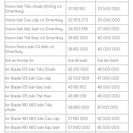
Vision bản Tiêu chuẩn (không có
31.310.182
33.500.000
Smartkey)
Vision bản Cao cấp có Smartkey
32.979.273
35.000.000
Vision bản Đặc biệt có Smartkey
34.353.818
37.000.000
Vision bản Thể thao có Smartkey
36.612.000
40.000.000
Vision Retro bản Cổ điển có
36.612.000
40.000.000
Smartkey
Giá xe Honda Air
Giá đề xuất
Giá lăn bánh
Air Blade 125 bản Tiêu Chuẩn
42.012.000
46.500.000
Air Blade 125 bản Cao cấp
42.502.909
47.000.000
Air Blade 125 bản Đặc biệt
43.190.182
48.500.000
Air Blade 125 bản Thể thao
43.681.091
49.000.000
Air Blade 160 ABS bản Tiêu
56.690.000
61.500.000
chuẩn
Air Blade 160 ABS bản Cao cấp
57.190.000
62.000.000
Air Blade 160 ABS bản Đặc biệt
57.890.000
65.500.000