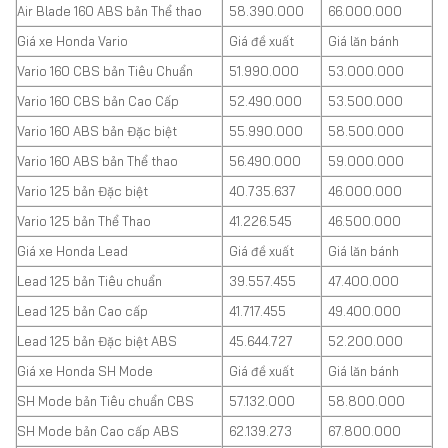
Air Blade 160 ABS bản Thể thao
58.390.000
66.000.000
Giá xe Honda Vario
Giá đề xuất
Giá lăn bánh
Vario 160 CBS bản Tiêu Chuẩn
51.990.000
53.000.000
Vario 160 CBS bản Cao Cấp
52.490.000
53.500.000
Vario 160 ABS bản Đặc biệt
55.990.000
58.500.000
Vario 160 ABS bản Thể thao
56.490.000
59.000.000
Vario 125 bản Đặc biệt
40.735.637
46.000.000
Vario 125 bản Thể Thao
41.226.545
46.500.000
Giá xe Honda Lead
Giá đề xuất
Giá lăn bánh
Lead 125 bản Tiêu chuẩn
39.557.455
47.400.000
Lead 125 bản Cao cấp
41.717.455
49.400.000
Lead 125 bản Đặc biệt ABS
45.644.727
52.200.000
Giá xe Honda SH Mode
Giá đề xuất
Giá lăn bánh
SH Mode bản Tiêu chuẩn CBS
57.132.000
58.800.000
SH Mode bản Cao cấp ABS
62.139.273
67.800.000