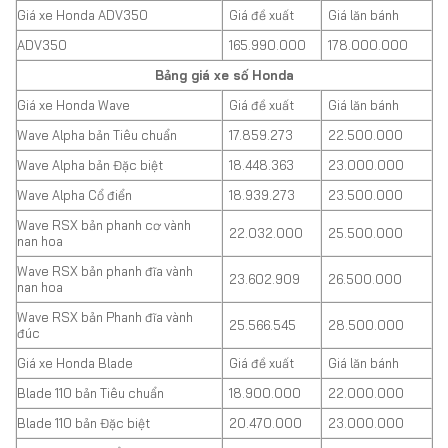
Giá xe Honda ADV350
Giá đề xuất
Giá lăn bánh
ADV350
165.990.000
178.000.000
Bảng giá xe số Honda
Giá xe Honda Wave
Giá đề xuất
Giá lăn bánh
Wave Alpha bản Tiêu chuẩn
17.859.273
22.500.000
Wave Alpha bản Đặc biệt
18.448.363
23.000.000
Wave Alpha Cổ điển
18.939.273
23.500.000
Wave RSX bản phanh cơ vành
22.032.000
25.500.000
nan hoa
Wave RSX bản phanh đĩa vành
23.602.909
26.500.000
nan hoa
Wave RSX bản Phanh đĩa vành
25.566.545
28.500.000
đúc
Giá xe Honda Blade
Giá đề xuất
Giá lăn bánh
Blade 110 bản Tiêu chuẩn
18.900.000
22.000.000
Blade 110 bản Đặc biệt
20.470.000
23.000.000