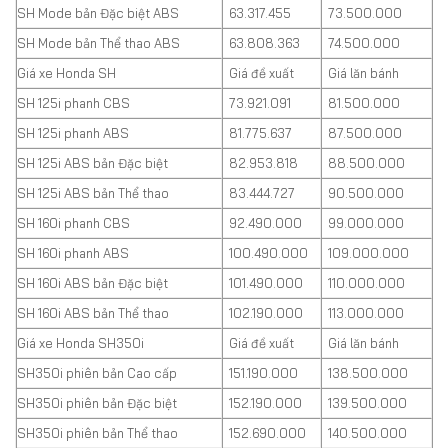
SH Mode bản Đặc biệt ABS
63.317.455
73.500.000
SH Mode bản Thể thao ABS
63.808.363
74.500.000
Giá xe Honda SH
Giá đề xuất
Giá lăn bánh
SH 125i phanh CBS
73.921.091
81.500.000
SH 125i phanh ABS
81.775.637
87.500.000
SH 125i ABS bản Đặc biệt
82.953.818
88.500.000
SH 125i ABS bản Thể thao
83.444.727
90.500.000
SH 160i phanh CBS
92.490.000
99.000.000
SH 160i phanh ABS
100.490.000
109.000.000
SH 160i ABS bản Đặc biệt
101.490.000
110.000.000
SH 160i ABS bản Thể thao
102.190.000
113.000.000
Giá xe Honda SH350i
Giá đề xuất
Giá lăn bánh
SH350i phiên bản Cao cấp
151.190.000
138.500.000
SH350i phiên bản Đặc biệt
152.190.000
139.500.000
SH350i phiên bản Thể thao
152.690.000
140.500.000