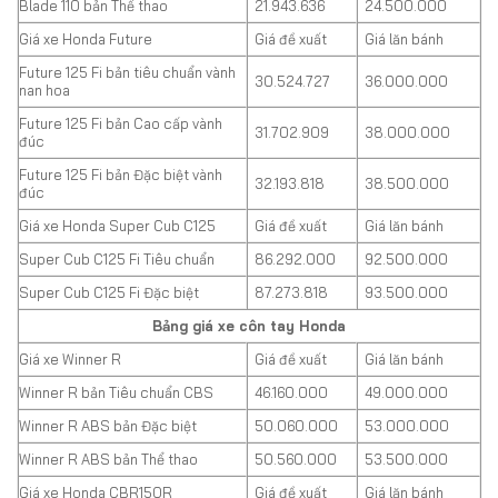
Blade 110 bản Thể thao
21.943.636
24.500.000
Giá xe Honda Future
Giá đề xuất
Giá lăn bánh
Future 125 Fi bản tiêu chuẩn vành
30.524.727
36.000.000
nan hoa
Future 125 Fi bản Cao cấp vành
31.702.909
38.000.000
đúc
Future 125 Fi bản Đặc biệt vành
32.193.818
38.500.000
đúc
Giá xe Honda Super Cub C125
Giá đề xuất
Giá lăn bánh
Super Cub C125 Fi Tiêu chuẩn
86.292.000
92.500.000
Super Cub C125 Fi Đặc biệt
87.273.818
93.500.000
Bảng giá xe côn tay Honda
Giá xe Winner R
Giá đề xuất
Giá lăn bánh
Winner R bản Tiêu chuẩn CBS
46.160.000
49.000.000
Winner R ABS bản Đặc biệt
50.060.000
53.000.000
Winner R ABS bản Thể thao
50.560.000
53.500.000
Giá xe Honda CBR150R
Giá đề xuất
Giá lăn bánh