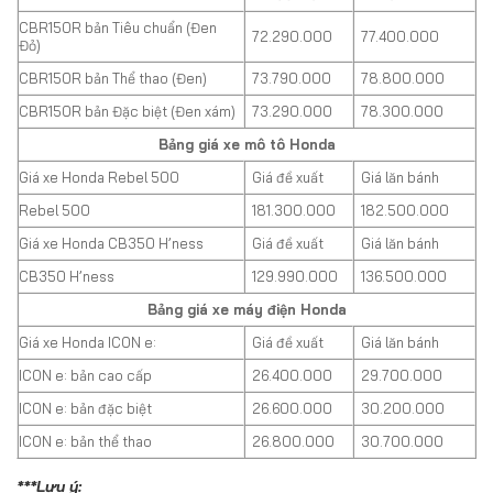
CBR150R bản Tiêu chuẩn (Đen
72.290.000
77.400.000
Đỏ)
CBR150R bản Thể thao (Đen)
73.790.000
78.800.000
CBR150R bản Đặc biệt (Đen xám)
73.290.000
78.300.000
Bảng giá xe mô tô Honda
Giá xe Honda Rebel 500
Giá đề xuất
Giá lăn bánh
Rebel 500
181.300.000
182.500.000
Giá xe Honda CB350 H’ness
Giá đề xuất
Giá lăn bánh
CB350 H’ness
129.990.000
136.500.000
Bảng giá xe máy điện Honda
Giá xe Honda ICON e:
Giá đề xuất
Giá lăn bánh
ICON e: bản cao cấp
26.400.000
29.700.000
ICON e: bản đặc biệt
26.600.000
30.200.000
ICON e: bản thể thao
26.800.000
30.700.000
***Lưu ý: