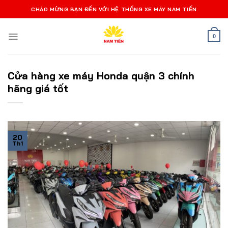
Bỏ
CHÀO MỪNG BẠN ĐẾN VỚI HỆ THỐNG XE MÁY NAM TIẾN
qua
nội
0
dung
Cửa hàng xe máy Honda quận 3 chính
hãng giá tốt
20
Th1