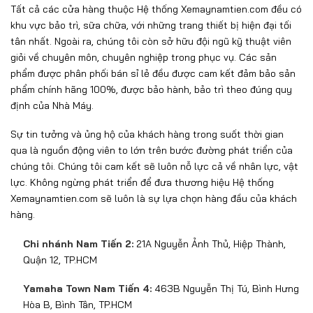
Tất cả các cửa hàng thuộc Hệ thống Xemaynamtien.com đều có
khu vực bảo trì, sữa chữa, với những trang thiết bị hiện đại tối
tân nhất. Ngoài ra, chúng tôi còn sở hữu đội ngũ kỹ thuật viên
giỏi về chuyên môn, chuyên nghiệp trong phục vụ. Các sản
phẩm được phân phối bán sỉ lẻ đều được cam kết đảm bảo sản
phẩm chính hãng 100%, được bảo hành, bảo trì theo đúng quy
định của Nhà Máy.
Sự tin tưởng và ủng hộ của khách hàng trong suốt thời gian
qua là nguồn động viên to lớn trên bước đường phát triển của
chúng tôi. Chúng tôi cam kết sẽ luôn nỗ lực cả về nhân lực, vật
lực. Không ngừng phát triển để đưa thương hiệu Hệ thống
Xemaynamtien.com sẽ luôn là sự lựa chọn hàng đầu của khách
hàng.
Chi nhánh Nam Tiến 2:
21A Nguyễn Ảnh Thủ, Hiệp Thành,
Quận 12, TP.HCM
Yamaha Town Nam Tiến 4:
463B Nguyễn Thị Tú, Bình Hưng
Hòa B, Bình Tân, TP.HCM