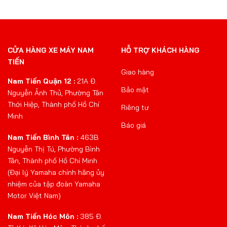
CỬA HÀNG XE MÁY NAM
HỖ TRỢ KHÁCH HÀNG
TIẾN
Giao hàng
Nam Tiến Quận 12 :
21A Đ.
Bảo mật
Nguyễn Ảnh Thủ, Phường Tân
Thới Hiệp, Thành phố Hồ Chí
Riêng tư
Minh
Báo giá
Nam Tiến Bình Tân :
463B
Nguyễn Thị Tú, Phường Bình
Tân, Thành phố Hồ Chí Minh
(Đại lý Yamaha chính hãng ủy
nhiệm của tập đoàn Yamaha
Motor Việt Nam)
Nam Tiến Hóc Môn :
385 Đ.