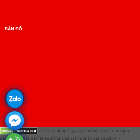
BẢN ĐỒ
// Chèn đoạn này vào footer hoặc thankyou
page template setTimeout(function () { const cancelUrl = '/?