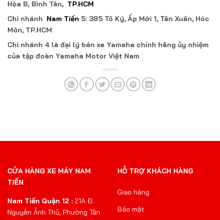
Hòa B, Bình Tân,
TP.HCM
Chi nhánh
Nam Tiến
5: 385 Tô Ký, Ấp Mới 1, Tân Xuân, Hóc
Môn, TP.HCM
Chi nhánh 4 là đại lý bán xe Yamaha chính hãng ủy nhiệm
của tập đoàn Yamaha Motor Việt Nam
CỬA HÀNG XE MÁY NAM
HỖ TRỢ KHÁCH HÀNG
TIẾN
Giao hàng
Nam Tiến Quận 12 :
21A Đ.
Bảo mật
Nguyễn Ảnh Thủ, Phường Tân