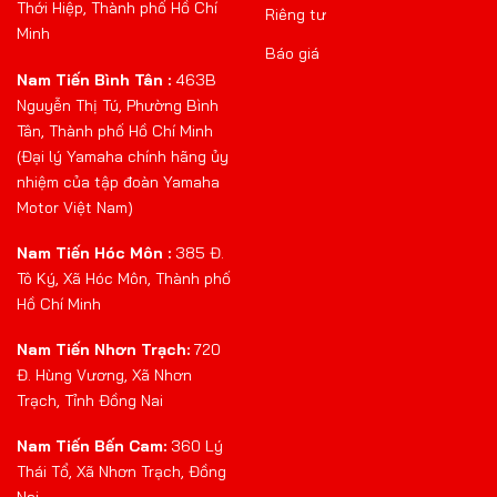
Thới Hiệp, Thành phố Hồ Chí
Riêng tư
Minh
Báo giá
Nam Tiến Bình Tân :
463B
Nguyễn Thị Tú, Phường Bình
Tân, Thành phố Hồ Chí Minh
(Đại lý Yamaha chính hãng ủy
nhiệm của tập đoàn Yamaha
Motor Việt Nam)
Nam Tiến Hóc Môn :
385 Đ.
Tô Ký, Xã Hóc Môn, Thành phố
Hồ Chí Minh
Nam Tiến Nhơn Trạch:
720
Đ. Hùng Vương, Xã Nhơn
Trạch, Tỉnh Đồng Nai
Nam Tiến Bến Cam:
360 Lý
Thái Tổ, Xã Nhơn Trạch, Đồng