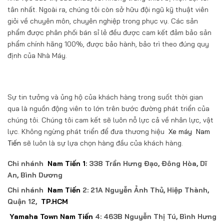
tân nhất. Ngoài ra, chúng tôi còn sở hữu đội ngũ kỹ thuật viên
giỏi về chuyên môn, chuyên nghiệp trong phục vụ. Các sản
phẩm được phân phối bán sỉ lẻ đều được cam kết đảm bảo sản
phẩm chính hãng 100%, được bảo hành, bảo trì theo đúng quy
định của Nhà Máy.
Sự tin tưởng và ủng hộ của khách hàng trong suốt thời gian
qua là nguồn động viên to lớn trên bước đường phát triển của
chúng tôi. Chúng tôi cam kết sẽ luôn nỗ lực cả về nhân lực, vật
lực. Không ngừng phát triển để đưa thương hiệu
Xe máy
Nam
Tiến
sẽ luôn là sự lựa chọn hàng đầu của khách hàng.
Chi nhánh
Nam Tiến 1
: 338 Trần Hưng Đạo, Đông Hòa, Dĩ
An, Bình Dương
Chi nhánh
Nam Tiến
2: 21A Nguyễn Ảnh Thủ, Hiệp Thành,
Quận 12,
TP.HCM
Yamaha Town Nam Tiến
4: 463B Nguyễn Thị Tú, Bình Hưng