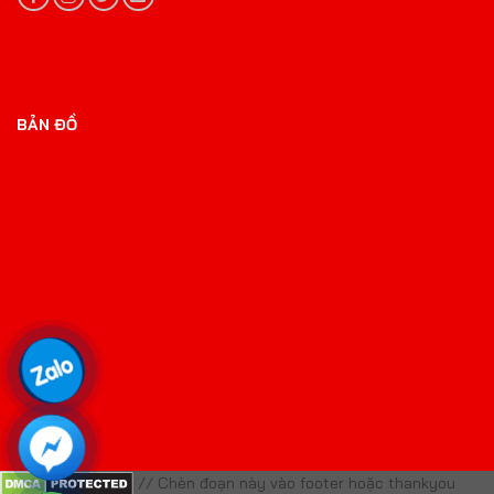
BẢN ĐỒ
// Chèn đoạn này vào footer hoặc thankyou