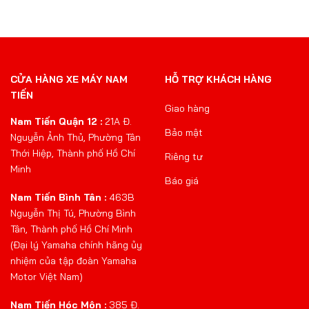
CỬA HÀNG XE MÁY NAM
HỖ TRỢ KHÁCH HÀNG
TIẾN
Giao hàng
Nam Tiến Quận 12 :
21A Đ.
Bảo mật
Nguyễn Ảnh Thủ, Phường Tân
Thới Hiệp, Thành phố Hồ Chí
Riêng tư
Minh
Báo giá
Nam Tiến Bình Tân :
463B
Nguyễn Thị Tú, Phường Bình
Tân, Thành phố Hồ Chí Minh
(Đại lý Yamaha chính hãng ủy
nhiệm của tập đoàn Yamaha
Motor Việt Nam)
Nam Tiến Hóc Môn :
385 Đ.