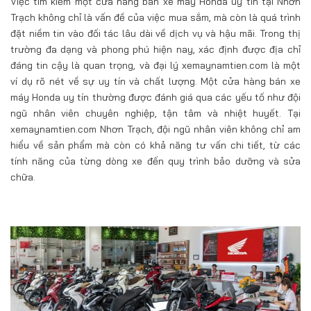
Việc tìm kiếm một cửa hàng bán xe máy Honda uy tín tại Nhơn
Trạch không chỉ là vấn đề của việc mua sắm, mà còn là quá trình
đặt niềm tin vào đối tác lâu dài về dịch vụ và hậu mãi. Trong thị
trường đa dạng và phong phú hiện nay, xác định được địa chỉ
đáng tin cậy là quan trọng, và đại lý xemaynamtien.com là một
ví dụ rõ nét về sự uy tín và chất lượng. Một cửa hàng bán xe
máy Honda uy tín thường được đánh giá qua các yếu tố như đội
ngũ nhân viên chuyên nghiệp, tận tâm và nhiệt huyết. Tại
xemaynamtien.com Nhơn Trạch, đội ngũ nhân viên không chỉ am
hiểu về sản phẩm mà còn có khả năng tư vấn chi tiết, từ các
tính năng của từng dòng xe đến quy trình bảo dưỡng và sửa
chữa.