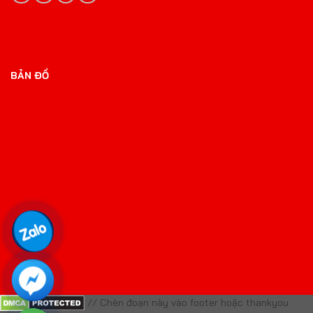
BẢN ĐỒ
// Chèn đoạn này vào footer hoặc thankyou