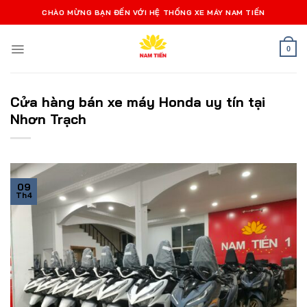
Bỏ
CHÀO MỪNG BẠN ĐẾN VỚI HỆ THỐNG XE MÁY NAM TIẾN
qua
nội
0
dung
Cửa hàng bán xe máy Honda uy tín tại
Nhơn Trạch
09
Th4