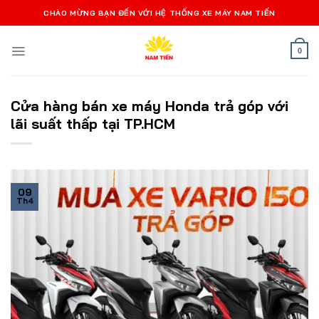
Bỏ
CHÀO MỪNG BẠN ĐẾN VỚI HỆ THỐNG XE MÁY NAM TIẾN
qua
nội
0
dung
Cửa hàng bán xe máy Honda trả góp với
lãi suất thấp tại TP.HCM
09
Th4