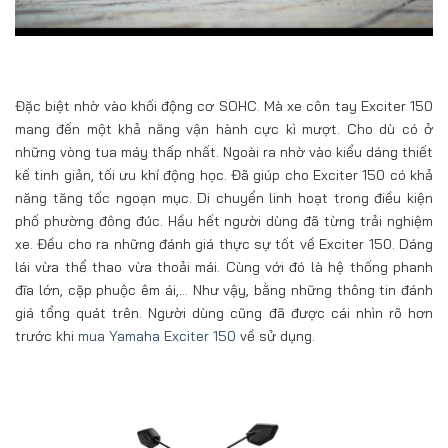
Đặc biệt nhờ vào khối động cơ SOHC. Mà xe côn tay Exciter 150
mang đến một khả năng vận hành cực kì mượt. Cho dù có ở
những vòng tua máy thấp nhất. Ngoài ra nhờ vào kiểu dáng thiết
kế tinh giản, tối ưu khí động học. Đã giúp cho Exciter 150 có khả
năng tăng tốc ngoạn mục. Di chuyển linh hoạt trong điều kiện
phố phường đông đúc. Hầu hết người dùng đã từng trải nghiệm
xe. Đều cho ra những đánh giá thực sự tốt về Exciter 150. Dáng
lái vừa thể thao vừa thoải mái. Cùng với đó là hệ thống phanh
đĩa lớn, cặp phuộc êm ái,… Như vậy, bằng những thông tin đánh
giá tổng quát trên. Người dùng cũng đã được cái nhìn rõ hơn
trước khi
mua Yamaha Exciter 150
về sử dụng.