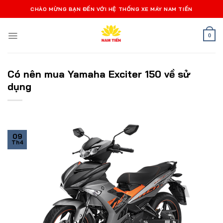
Bỏ
CHÀO MỪNG BẠN ĐẾN VỚI HỆ THỐNG XE MÁY NAM TIẾN
qua
nội
0
dung
Có nên mua Yamaha Exciter 150 về sử
dụng
09
Th4