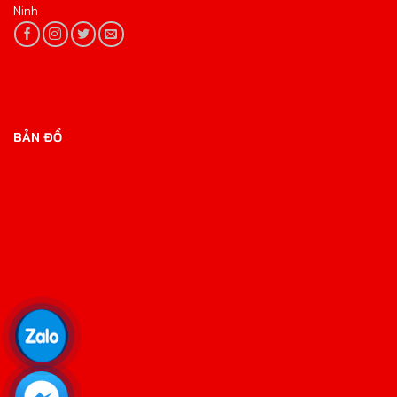
Ninh
BẢN ĐỒ