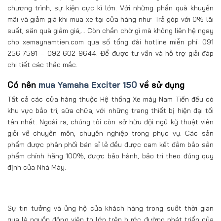
chương trình, sự kiện cực kì lớn. Với những phần quà khuyến
mãi và giảm giá khi mua xe tại cửa hàng như: Trả góp với 0% lãi
suất, săn quà giảm giá,… Còn chần chờ gì mà không liên hệ ngay
cho xemaynamtien.com qua số tổng đài hotline miễn phí: 091
256 7591 – 092 602 9644. Để được tư vấn và hỗ trợ giải đáp
chi tiết các thắc mắc.
Có nên
mua Yamaha Exciter 150
về sử dụng
Tất cả các cửa hàng thuộc Hệ thống Xe máy Nam Tiến đều có
khu vực bảo trì, sữa chữa, với những trang thiết bị hiện đại tối
tân nhất. Ngoài ra, chúng tôi còn sở hữu đội ngũ kỹ thuật viên
giỏi về chuyên môn, chuyên nghiệp trong phục vụ. Các sản
phẩm được phân phối bán sỉ lẻ đều được cam kết đảm bảo sản
phẩm chính hãng 100%, được bảo hành, bảo trì theo đúng quy
định của Nhà Máy.
Sự tin tưởng và ủng hộ của khách hàng trong suốt thời gian
qua là nguồn động viên to lớn trên bước đường phát triển của