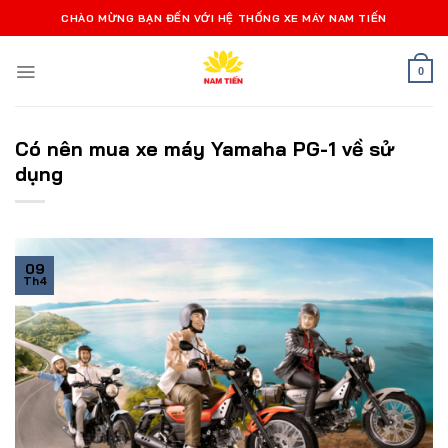
Bỏ
CHÀO MỪNG BẠN ĐẾN VỚI HỆ THỐNG XE MÁY NAM TIẾN
qua
nội
0
dung
Có nên mua xe máy Yamaha PG-1 về sử
dụng
09
Th4