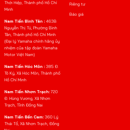
Thới Hiệp, Thành phố Hồ Chí
Riêng tư
Minh
Báo giá
Nam Tiến Bình Tân :
463B
Nguyễn Thị Tú, Phường Bình
Tân, Thành phố Hồ Chí Minh
(Đại lý Yamaha chính hãng ủy
nhiệm của tập đoàn Yamaha
Motor Việt Nam)
Nam Tiến Hóc Môn :
385 Đ.
Tô Ký, Xã Hóc Môn, Thành phố
Hồ Chí Minh
Nam Tiến Nhơn Trạch:
720
Đ. Hùng Vương, Xã Nhơn
Trạch, Tỉnh Đồng Nai
Nam Tiến Bến Cam:
360 Lý
Thái Tổ, Xã Nhơn Trạch, Đồng