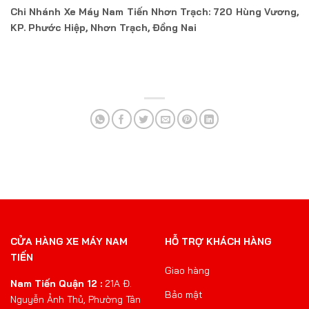
Chi Nhánh Xe Máy Nam Tiến Nhơn Trạch: 720 Hùng Vương,
KP. Phước Hiệp, Nhơn Trạch, Đồng Nai
CỬA HÀNG XE MÁY NAM
HỖ TRỢ KHÁCH HÀNG
TIẾN
Giao hàng
Nam Tiến Quận 12 :
21A Đ.
Bảo mật
Nguyễn Ảnh Thủ, Phường Tân