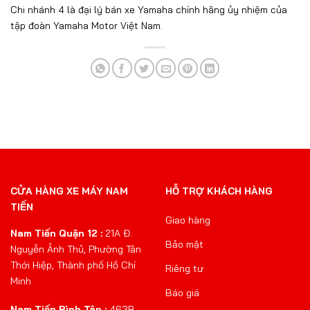
Chi nhánh 4 là đại lý bán xe Yamaha chính hãng ủy nhiệm của
tập đoàn Yamaha Motor Việt Nam.
CỬA HÀNG XE MÁY NAM
HỖ TRỢ KHÁCH HÀNG
TIẾN
Giao hàng
Nam Tiến Quận 12 :
21A Đ.
Bảo mật
Nguyễn Ảnh Thủ, Phường Tân
Thới Hiệp, Thành phố Hồ Chí
Riêng tư
Minh
Báo giá
Nam Tiến Bình Tân :
463B