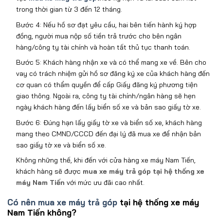
trong thời gian từ 3 đến 12 tháng.
Bước 4: Nếu hồ sơ đạt yêu cầu, hai bên tiến hành ký hợp
đồng, người mua nộp số tiền trả trước cho bên ngân
hàng/công ty tài chính và hoàn tất thủ tục thanh toán.
Bước 5: Khách hàng nhận xe và có thể mang xe về. Bên cho
vay có trách nhiệm gửi hồ sơ đăng ký xe của khách hàng đến
cơ quan có thẩm quyền để cấp Giấy đăng ký phương tiện
giao thông. Ngoài ra, công ty tài chính/ngân hàng sẽ hẹn
ngày khách hàng đến lấy biển số xe và bản sao giấy tờ xe.
Bước 6: Đúng hạn lấy giấy tờ xe và biển số xe, khách hàng
mang theo CMND/CCCD đến đại lý đã mua xe để nhận bản
sao giấy tờ xe và biển số xe.
Không những thế, khi đến với cửa hàng xe máy Nam Tiến,
khách hàng sẽ được
mua xe máy trả góp tại hệ thống xe
máy Nam Tiến
với mức ưu đãi cao nhất.
Có nên mua xe máy trả góp
tại hệ thống xe máy
Nam Tiến không?