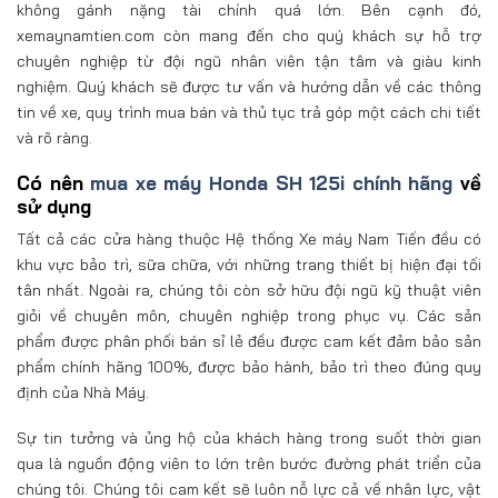
không gánh nặng tài chính quá lớn. Bên cạnh đó,
xemaynamtien.com còn mang đến cho quý khách sự hỗ trợ
chuyên nghiệp từ đội ngũ nhân viên tận tâm và giàu kinh
nghiệm. Quý khách sẽ được tư vấn và hướng dẫn về các thông
tin về xe, quy trình mua bán và thủ tục trả góp một cách chi tiết
và rõ ràng.
Có nên
mua xe máy Honda SH 125i chính hãng
về
sử dụng
Tất cả các cửa hàng thuộc Hệ thống Xe máy Nam Tiến đều có
khu vực bảo trì, sữa chữa, với những trang thiết bị hiện đại tối
tân nhất. Ngoài ra, chúng tôi còn sở hữu đội ngũ kỹ thuật viên
giỏi về chuyên môn, chuyên nghiệp trong phục vụ. Các sản
phẩm được phân phối bán sỉ lẻ đều được cam kết đảm bảo sản
phẩm chính hãng 100%, được bảo hành, bảo trì theo đúng quy
định của Nhà Máy.
Sự tin tưởng và ủng hộ của khách hàng trong suốt thời gian
qua là nguồn động viên to lớn trên bước đường phát triển của
chúng tôi. Chúng tôi cam kết sẽ luôn nỗ lực cả về nhân lực, vật