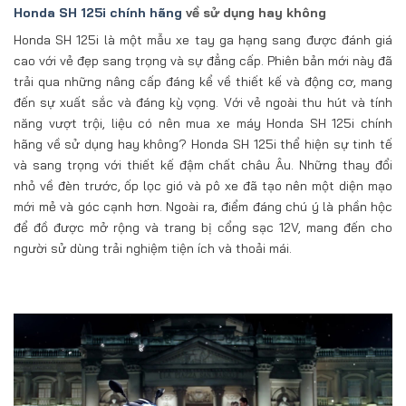
Honda SH 125i chính hãng
về sử dụng hay không
Honda SH 125i là một mẫu xe tay ga hạng sang được đánh giá
cao với vẻ đẹp sang trọng và sự đẳng cấp. Phiên bản mới này đã
trải qua những nâng cấp đáng kể về thiết kế và động cơ, mang
đến sự xuất sắc và đáng kỳ vọng. Với vẻ ngoài thu hút và tính
năng vượt trội, liệu có nên mua xe máy Honda SH 125i chính
hãng về sử dụng hay không? Honda SH 125i thể hiện sự tinh tế
và sang trọng với thiết kế đậm chất châu Âu. Những thay đổi
nhỏ về đèn trước, ốp lọc gió và pô xe đã tạo nên một diện mạo
mới mẻ và góc cạnh hơn. Ngoài ra, điểm đáng chú ý là phần hộc
để đồ được mở rộng và trang bị cổng sạc 12V, mang đến cho
người sử dùng trải nghiệm tiện ích và thoải mái.