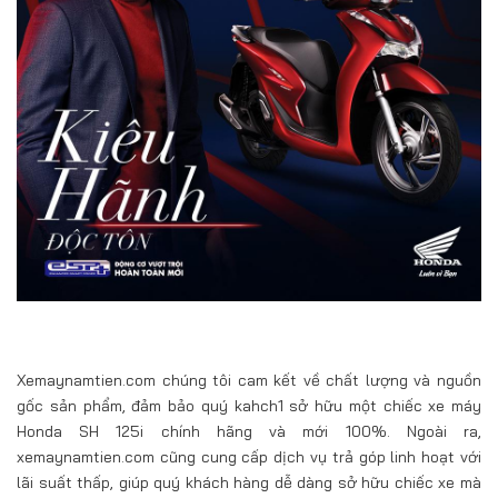
Xemaynamtien.com chúng tôi cam kết về chất lượng và nguồn
gốc sản phẩm, đảm bảo quý kahch1 sở hữu một chiếc xe máy
Honda SH 125i chính hãng và mới 100%. Ngoài ra,
xemaynamtien.com cũng cung cấp dịch vụ trả góp linh hoạt với
lãi suất thấp, giúp quý khách hàng dễ dàng sở hữu chiếc xe mà