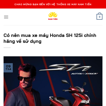
Bỏ
CHÀO MỪNG BẠN ĐẾN VỚI HỆ THỐNG XE MÁY NAM TIẾN
qua
nội
0
dung
Có nên mua xe máy Honda SH 125i chính
hãng về sử dụng
09
Th4